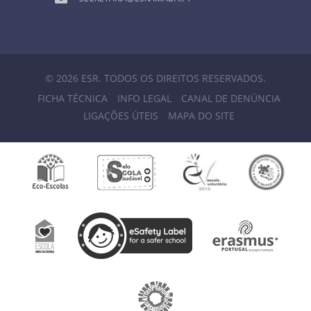
© 2026 ESR. TODOS OS DIREITOS RESERVADOS.
FICHA TÉCNICA
INFO LEGAL
CANAL DE DENÚNCIA
LIGAÇÕES ÚTEIS
MAPA DO SITE