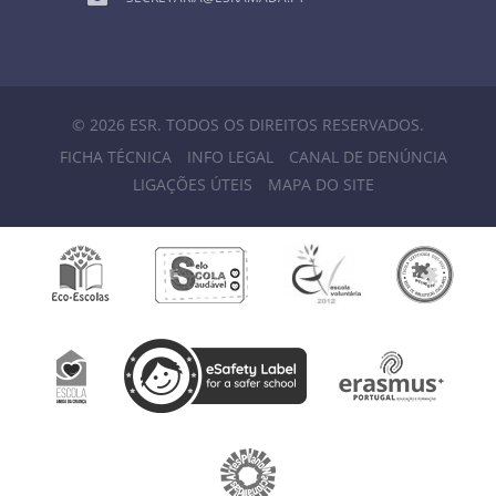
© 2026 ESR. TODOS OS DIREITOS RESERVADOS.
FICHA TÉCNICA
INFO LEGAL
CANAL DE DENÚNCIA
LIGAÇÕES ÚTEIS
MAPA DO SITE