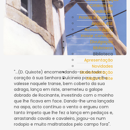
Critérios de
Avaliação
Provas e Exames
Apoios ASE
Acessos App's
Inovar Consulta
Divulgação
Biblioteca
Biblioteca
Apresentação
Novidades
"...(D. Quixote) encomendando-se de todo o
Documentação
coração à sua Senhora Dulcineia para que lhe
Mapa do Site
valesse naquele transe, bem coberto da sua
adraga, lança em riste, arremeteu a galope
dobrado de Rocinante, investindo com o moinho
que lhe ficava em face. Dando-lhe uma lançada
na aspa, acto contínuo o vento o ergueu com
tanto ímpeto que lhe fez a lança em pedaços e,
arrastando cavalo e cavaleiro, jogou-os num
rodopio e muito maltratados pelo campo fora".