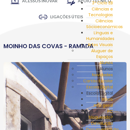
ACESSOS INOVAR
APOIO TÉCNICO
3º Ciclo EB
Ciências e
Tecnologias
LIGAÇÕES ÚTEIS
Ciências
Sócioeconómicas
Línguas e
Humanidades
Artes Visuais
MOINHO DAS COVAS - RAMADA
Aluguer de
Espaços
Alunos
Alunos
Novidades
Cartão Escolar
Escola Digital
Escola Digital
Início
Info geral
PC
bloqueado?
Devolução
Documentação