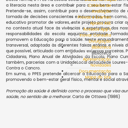
a literacia nesta área e contribuir para o seu bem-estar fí
Critérios de
Pretende-se, assim, contribuir para o desenvolvimento de
Avaliação
tomada de decisões conscientes e informadas, bem como, a
Provas e Exames
educativo promotor de valores, este projeto procura criar 
Apoios ASE
no contexto atual face às vivências e expetativas dos no
Acessos App's
responsabilidades da escola enquanto entidade formador
Inovar Consulta
promovem a Educação para a Saúde. Neste enquadramento
Divulgação
transversal, adaptada às diferentes faixas etárias e nívei
Biblioteca
que possível, articulado com entidades externas parceiras. 
Biblioteca
Cidadania, Plano Anual de Atividades da Escola, Plano Cu
Apresentação
também, parcerias com a UnidadeLocal deSaúdede Loures-Odi
Novidades
Contra o Cancro.
Documentação
Em suma, o PPES pretende alicercar a Educação para a Sa
Mapa do Site
promovendo o bem-estar geral físico, mental e social atravé
Promoção da saúde é definido como o processo que visa aum
saúde, no sentido de a melhorar.
Carta de Ottawa (1986)