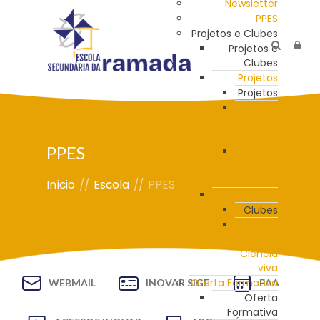
Newsletter
PPES
Projetos e Clubes
Projetos e
Clubes
Projetos
Projetos
Programa
de
Mentoria
PPES
Estação
Meteorológica
da ESR
Início
//
Escola
//
PPES
Clubes
Clubes
Clube
de
Ciência
viva
Oferta Formativa
WEBMAIL
INOVAR SIGE
PAA
Oferta
Formativa