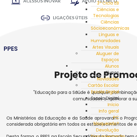
ACESSOS INOVAR
APOIO TÉCNICO
3º Ciclo EB
Ciências e
Tecnologias
LIGAÇÕES ÚTEIS
Ciências
Sócioeconómicas
Línguas e
Humanidades
Artes Visuais
PPES
Aluguer de
Espaços
Alunos
Projeto de Promo
Alunos
Novidades
Cartão Escolar
Escola Digital
"Educação para a Saúde é qualquer combinação 
Escola Digital
comunidades a melhorar a su
Início
Info geral
PC
Os Ministérios da Educação e da Saúde aprovaram o Progr
bloqueado?
considerada obrigatória em todos os estabelecimentos de ens
Devolução
Desta forma, o PPES na Escola Secundária da Ramada tem 
Documentação