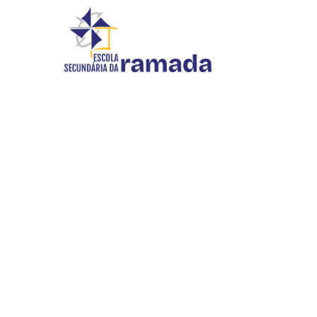
ARTES VISUAIS
Início
//
Escola
//
Oferta Formativa
//
Artes Visu
INOVAR SI
WEBMAIL