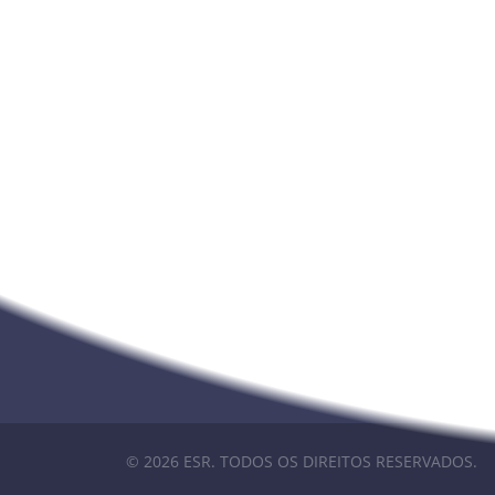
Nunca deixe de estar info
NAVEGAÇÃO
PA
ESCOLA
WEB
ALUNOS
INOV
DIVULGAÇÃO
INOV
BIBLIOTECA
INOV
DOCUMENTAÇÃO
INOV
MAPA DO SITE
ACES
© 2026 ESR. TODOS OS DIREITOS RESERVADOS.