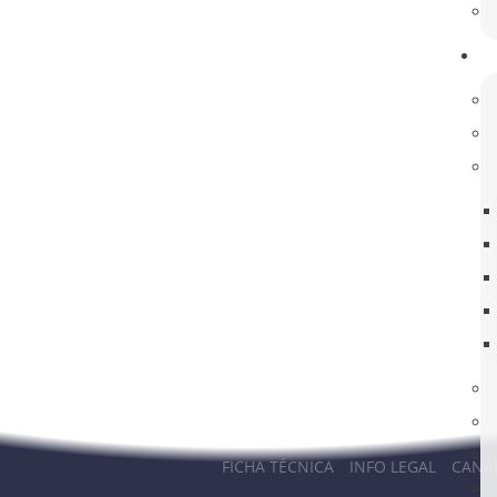
rmado! Esclareça as suas dúvidas!
RA MEMBROS
ACOMPANHE-NOS
MAIL
FACEBOOK DA ESR
AR SIGE
INSTAGRAM DA ESR
AR PAA
AR ALUNOS
AR CONSULTA
SO PRIVADO
FICHA TÉCNICA
INFO LEGAL
CANA