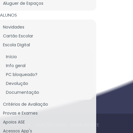
Aluguer de Espaços
CONTACTE-NOS
ALUNOS
Novidades
Cartão Escolar
CONTACTOS SEDE
Escola Digital
Início
LARGO DA ESCOLA SECUNDÁRIA, BONS-DIAS
2620-439 RAMADA
Info geral
PORTUGAL
PC bloqueado?
TEL.: 219 340 245
SECRETARIA@ESRAMADA.PT
Devolução
Documentação
Critérios de Avaliação
Provas e Exames
Apoios ASE
L DE DENÚNCIA
LIGAÇÕES ÚTEIS
MAPA DO SITE
Acessos App's