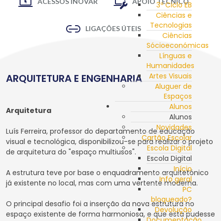
ACESSOS INOVAR
APOIO TÉCNICO
3º Ciclo EB
Ciências e
Tecnologias
LIGAÇÕES ÚTEIS
Ciências
Sócioeconómicas
Línguas e
Humanidades
Artes Visuais
ARQUITETURA E ENGENHARIA
Aluguer de
Espaços
Alunos
Arquitetura
Alunos
Novidades
Luís Ferreira, professor do departamento de educação
Cartão Escolar
visual e tecnológica, disponibilizou-se para realizar o projeto
Escola Digital
de arquitetura do "espaço multiusos".
Escola Digital
Início
A estrutura teve por base o enquadramento arquitetónico
Info geral
já existente no local, mas com uma vertente moderna.
PC
bloqueado?
O principal desafio foi a inserção da nova estrutura no
Devolução
espaço existente de forma harmoniosa, e que esta pudesse
Documentação