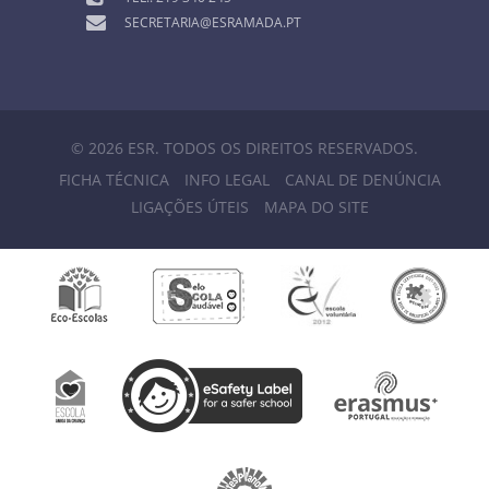
SECRETARIA@ESRAMADA.PT
© 2026 ESR. TODOS OS DIREITOS RESERVADOS.
FICHA TÉCNICA
INFO LEGAL
CANAL DE DENÚNCIA
LIGAÇÕES ÚTEIS
MAPA DO SITE