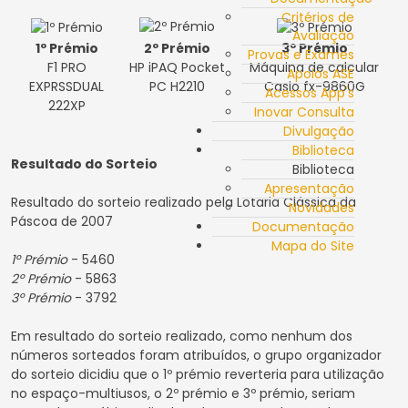
Critérios de
Avaliação
1º Prémio
2º Prémio
3º Prémio
Provas e Exames
F1 PRO
HP iPAQ Pocket
Máquina de calcular
Apoios ASE
EXPRSSDUAL
PC H2210
Casio fx-9860G
Acessos App's
222XP
Inovar Consulta
Divulgação
Biblioteca
Resultado do Sorteio
Biblioteca
Apresentação
Resultado do sorteio realizado pela Lotaria Clássica da
Novidades
Páscoa de 2007
Documentação
Mapa do Site
1º Prémio
- 5460
2º Prémio
- 5863
3º Prémio
- 3792
Em resultado do sorteio realizado, como nenhum dos
números sorteados foram atribuídos, o grupo organizador
do sorteio dicidiu que o 1º prémio reverteria para utilização
no espaço-multiusos, o 2º prémio e 3º prémio, seriam