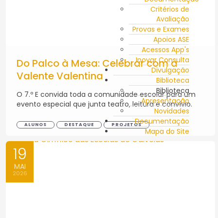
Critérios de
Avaliação
Provas e Exames
Apoios ASE
Acessos App's
Inovar Consulta
Do Palco à Mesa: Celebrar com a
Divulgação
Valente Valentina
Biblioteca
Biblioteca
O 7.º E convida toda a comunidade escolar para um
Apresentação
evento especial que junta teatro, leitura e convívio.
Novidades
Documentação
ALUNOS
DESTAQUE
PROJETOS
Mapa do Site
19
MAI
2026