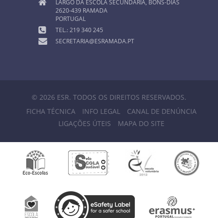
LARGO DA ESCOLA SECUNDÁRIA, BONS-DIAS
2620-439 RAMADA
PORTUGAL
TEL.: 219 340 245
SECRETARIA@ESRAMADA.PT
© 2026 ESR. TODOS OS DIREITOS RESERVADOS.
FICHA TÉCNICA
INFO LEGAL
CANAL DE DENÚNCIA
LIGAÇÕES ÚTEIS
MAPA DO SITE