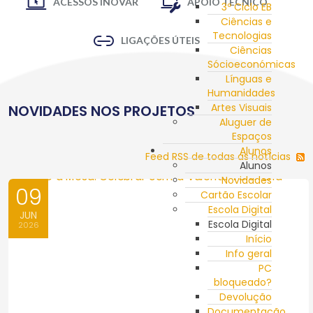
ACESSOS INOVAR
APOIO TÉCNICO
3º Ciclo EB
Ciências e
Tecnologias
LIGAÇÕES ÚTEIS
Ciências
Sócioeconómicas
Línguas e
Humanidades
Artes Visuais
NOVIDADES NOS PROJETOS
Aluguer de
Espaços
Alunos
Feed RSS de todas as notícias
Alunos
Novidades
09
Cartão Escolar
Escola Digital
JUN
Escola Digital
2026
Início
Info geral
PC
bloqueado?
Devolução
Documentação