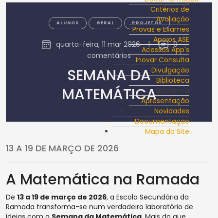
Critérios de
Avaliação
ALUNOS
GERAL
PROJETOS
Provas e Exames
Apoios ASE
quarta-feira, 11 mar 2026
|
0
Acessos App's
comentários
Inovar Consulta
SEMANA DA
Divulgação
Biblioteca
MATEMÁTICA
Biblioteca
Apresentação
Novidades
Documentação
Mapa do Site
13 A 19 DE MARÇO DE 2026
A Matemática na Ramada
De
13 a 19 de março de 2026
, a Escola Secundária da
Ramada transforma-se num verdadeiro laboratório de
ideias com a
Semana da Matemática
. Mais do que