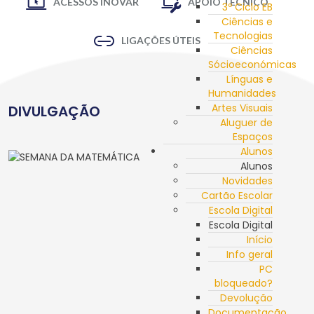
ACESSOS INOVAR
APOIO TÉCNICO
3º Ciclo EB
Ciências e
Tecnologias
LIGAÇÕES ÚTEIS
Ciências
Sócioeconómicas
Línguas e
Humanidades
Artes Visuais
DIVULGAÇÃO
Aluguer de
Espaços
Alunos
Alunos
Novidades
Cartão Escolar
Escola Digital
Escola Digital
Início
Info geral
PC
bloqueado?
Devolução
Documentação