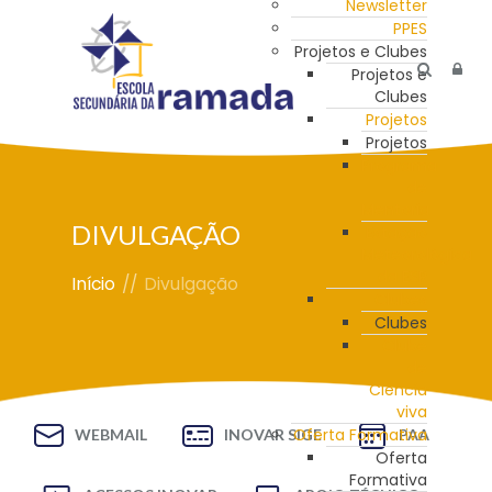
Newsletter
PPES
Projetos e Clubes
Projetos e
Clubes
Projetos
Projetos
Programa
de
Mentoria
DIVULGAÇÃO
Estação
Meteorológica
da ESR
Início
//
Divulgação
Clubes
Clubes
Clube
de
Ciência
viva
Oferta Formativa
WEBMAIL
INOVAR SIGE
PAA
Oferta
Formativa