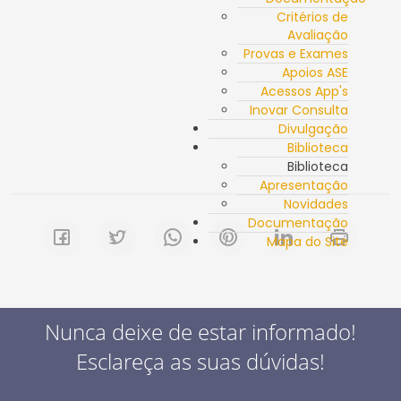
Critérios de
Avaliação
Provas e Exames
Apoios ASE
Acessos App's
Inovar Consulta
Divulgação
Biblioteca
Biblioteca
Apresentação
Novidades
Documentação
Mapa do Site
Nunca deixe de estar informado!
Esclareça as suas dúvidas!