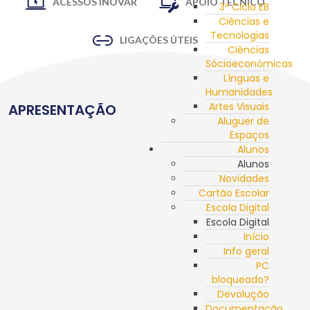
ACESSOS INOVAR
APOIO TÉCNICO
3º Ciclo EB
Ciências e
Tecnologias
LIGAÇÕES ÚTEIS
Ciências
Sócioeconómicas
Línguas e
Humanidades
Artes Visuais
APRESENTAÇÃO
Aluguer de
Espaços
Alunos
Alunos
Novidades
Cartão Escolar
Escola Digital
Escola Digital
Início
Info geral
PC
bloqueado?
Devolução
Documentação