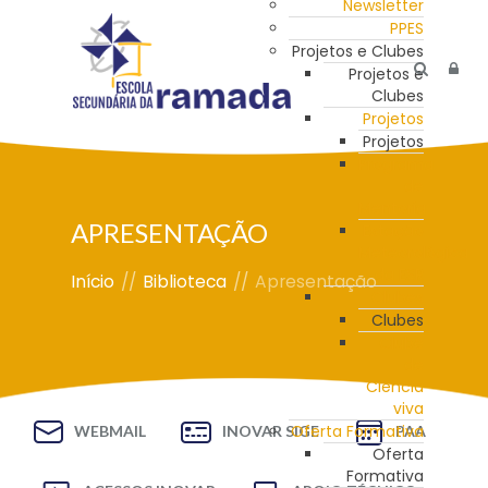
Newsletter
PPES
Projetos e Clubes
Projetos e
Clubes
Projetos
Projetos
Programa
de
Mentoria
APRESENTAÇÃO
Estação
Meteorológica
da ESR
Início
//
Biblioteca
//
Apresentação
Clubes
Clubes
Clube
de
Ciência
viva
Oferta Formativa
WEBMAIL
INOVAR SIGE
PAA
Oferta
Formativa