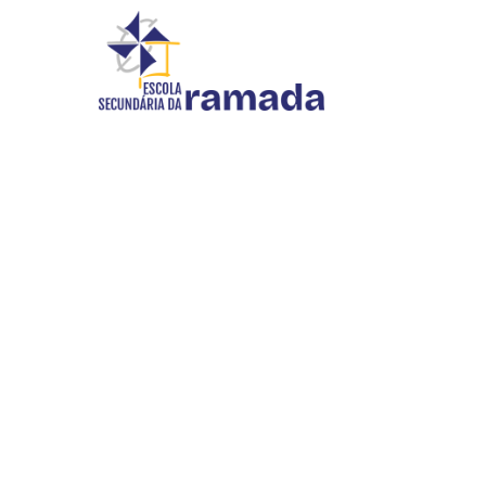
PLANO DE FORMAÇÃO
Início
//
Escola
//
Plano de Formação
INOVAR SI
WEBMAIL