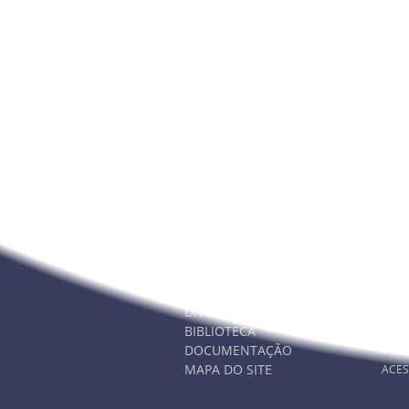
Nunca deixe de estar info
NAVEGAÇÃO
PA
ESCOLA
WEB
ALUNOS
INOV
DIVULGAÇÃO
INOV
BIBLIOTECA
INOV
DOCUMENTAÇÃO
INOV
MAPA DO SITE
ACES