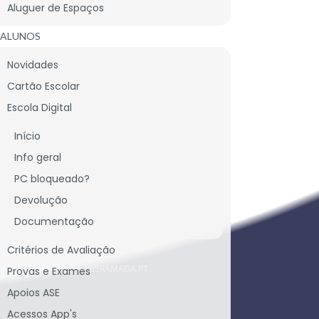
Aluguer de Espaços
ALUNOS
Novidades
Cartão Escolar
CONTACTE-NOS
Escola Digital
Início
Info geral
CONTACTOS SEDE
PC bloqueado?
Devolução
LARGO DA ESCOLA SECUNDÁRIA, BONS-DIAS
Documentação
2620-439 RAMADA
PORTUGAL
Critérios de Avaliação
TEL.: 219 340 245
SECRETARIA@ESRAMADA.PT
Provas e Exames
Apoios ASE
Acessos App's