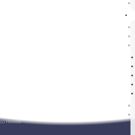
rmado! Esclareça as suas dúvidas!
RA MEMBROS
ACOMPANHE-NOS
MAIL
FACEBOOK DA ESR
AR SIGE
INSTAGRAM DA ESR
AR PAA
AR ALUNOS
AR CONSULTA
SO PRIVADO