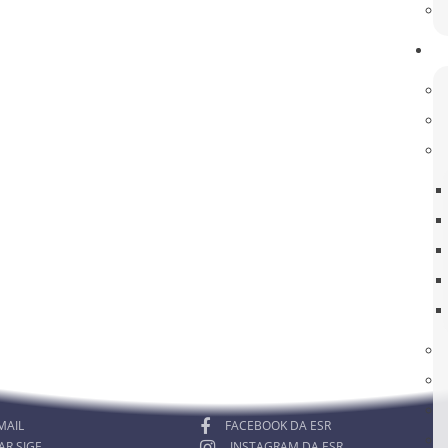
rmado! Esclareça as suas dúvidas!
RA MEMBROS
ACOMPANHE-NOS
MAIL
FACEBOOK DA ESR
AR SIGE
INSTAGRAM DA ESR