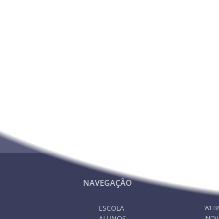
Hora: 15h.
Local: Pavilhão Multiusos de Odivelas.
Nunca deixe de estar info
NAVEGAÇÃO
PA
ESCOLA
WEB
ALUNOS
INOV