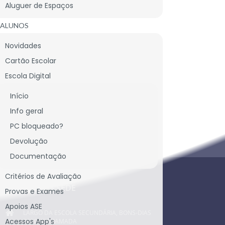
Aluguer de Espaços
ALUNOS
Novidades
Cartão Escolar
Escola Digital
Início
Info geral
PC bloqueado?
CONTACTE-NOS
Devolução
Documentação
Critérios de Avaliação
CONTACTOS SEDE
Provas e Exames
Apoios ASE
LARGO DA ESCOLA SECUNDÁRIA, BONS-DIAS
Acessos App's
2620-439 RAMADA