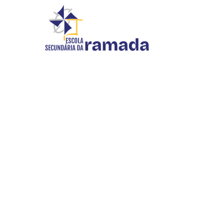
DIVULGAÇÃO
Início
//
Divulgação
INOVAR SI
WEBMAIL