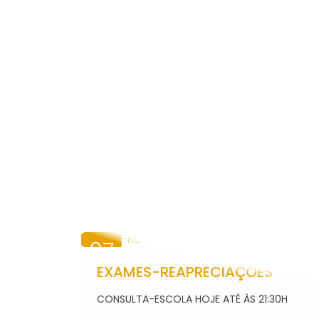
INOVAR SI
WEBMAIL
07
AGO
EXAMES-REAPRECIAÇÕES
2026
se
CONSULTA-ESCOLA HOJE ATÉ ÀS 21:30H