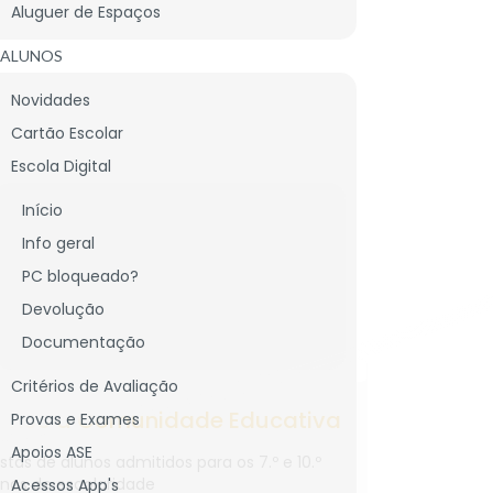
Aluguer de Espaços
ALUNOS
Novidades
Cartão Escolar
Escola Digital
CNICO
Início
LIGAÇÕES ÚTEIS
Info geral
PC bloqueado?
Devolução
Documentação
1
23
Critérios de Avaliação
UL
Aviso à Comunidade Educativa
JUL
Provas 
Provas e Exames
26
2026
especia
Apoios ASE
istas de alunos admitidos para os 7.º e 10.º
nos de escolaridade
Acessos App's
Inscrição n