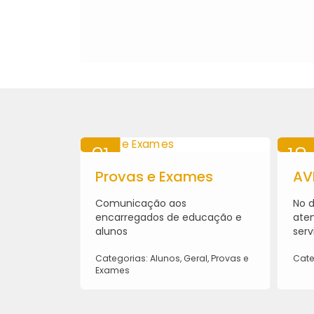
21
18
olares
MAI
Provas e Exames
MAI
AV
2026
2026
moços, em
Comunicação aos
No d
para a
encarregados de educação e
aten
e Verão - 15
alunos
serv
Categorias: Alunos, Geral, Provas e
Cate
Exames
ral