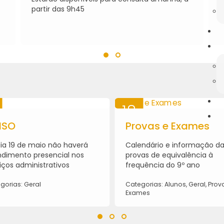
partir das 9h45
18
ISO
MAI
Provas e Exames
2026
ia 19 de maio não haverá
Calendário e informação d
dimento presencial nos
provas de equivalência à
iços administrativos
frequência do 9º ano
gorias: Geral
Categorias: Alunos, Geral, Prov
Exames