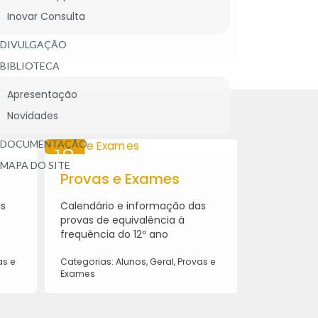
2026
Inovar Consulta
DIVULGAÇÃO
BIBLIOTECA
Apresentação
Novidades
DOCUMENTAÇÃO
18
28
MAPA DO SITE
MAI
Provas e Exames
ABR
Provas 
2026
2026
as
Calendário e informação das
INSTRUÇÕES
provas de equivalência à
COTAÇÕES, 
frequência do 12º ano
CLASSIFICA
as e
Categorias: Alunos, Geral, Provas e
Categorias: 
Exames