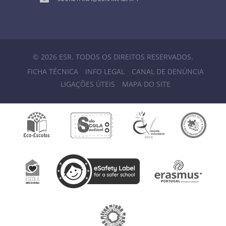
© 2026 ESR. TODOS OS DIREITOS RESERVADOS.
FICHA TÉCNICA
INFO LEGAL
CANAL DE DENÚNCIA
LIGAÇÕES ÚTEIS
MAPA DO SITE