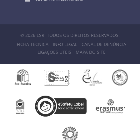
© 2026 ESR. TODOS OS DIREITOS RESERVADOS.
FICHA TÉCNICA
INFO LEGAL
CANAL DE DENÚNCIA
LIGAÇÕES ÚTEIS
MAPA DO SITE