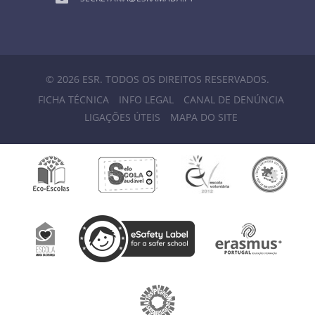
© 2026 ESR. TODOS OS DIREITOS RESERVADOS.
FICHA TÉCNICA
INFO LEGAL
CANAL DE DENÚNCIA
LIGAÇÕES ÚTEIS
MAPA DO SITE