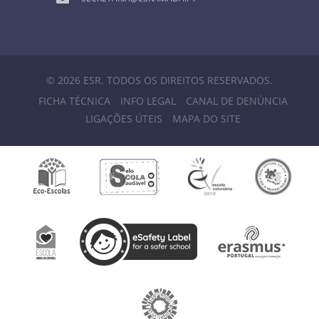
© 2026 ESR. TODOS OS DIREITOS RESERVADOS.
FICHA TÉCNICA
INFO LEGAL
CANAL DE DENÚNCIA
LIGAÇÕES ÚTEIS
MAPA DO SITE