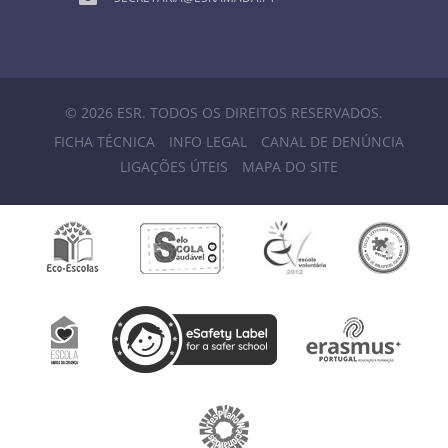
© 2026 ESR. TODOS OS DIREITOS RESERVADOS.
FICHA TÉCNICA
INFO LEGAL
CANAL DE DENÚNCIA
LIGAÇÕES ÚTEIS
MAPA DO SITE