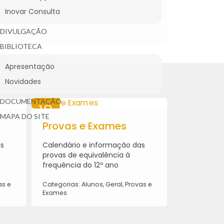
2026
Inovar Consulta
DIVULGAÇÃO
BIBLIOTECA
Apresentação
Novidades
DOCUMENTAÇÃO
18
28
MAPA DO SITE
MAI
Provas e Exames
ABR
Provas 
2026
2026
as
Calendário e informação das
INSTRUÇÕES
provas de equivalência à
COTAÇÕES, 
frequência do 12º ano
CLASSIFICA
as e
Categorias: Alunos, Geral, Provas e
Categorias: 
Exames