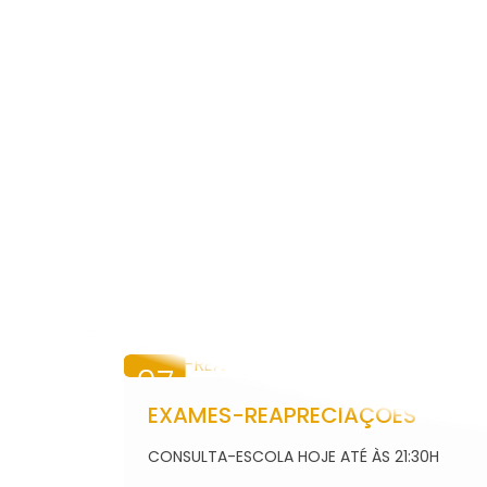
INOVAR SI
WEBMAIL
07
AGO
EXAMES-REAPRECIAÇÕES
2026
se
CONSULTA-ESCOLA HOJE ATÉ ÀS 21:30H