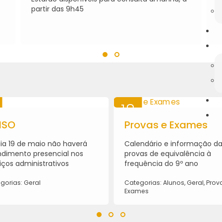
partir das 9h45
18
ISO
MAI
Provas e Exames
2026
ia 19 de maio não haverá
Calendário e informação d
dimento presencial nos
provas de equivalência à
iços administrativos
frequência do 9º ano
gorias: Geral
Categorias: Alunos, Geral, Prov
Exames