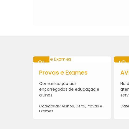
21
18
olares
MAI
Provas e Exames
MAI
AV
2026
2026
moços, em
Comunicação aos
No d
para a
encarregados de educação e
aten
e Verão - 15
alunos
serv
Categorias: Alunos, Geral, Provas e
Cate
Exames
ral