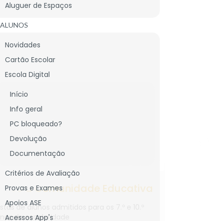
Aluguer de Espaços
ALUNOS
Novidades
Cartão Escolar
Escola Digital
CNICO
Início
LIGAÇÕES ÚTEIS
Info geral
PC bloqueado?
Devolução
Documentação
1
23
Critérios de Avaliação
UL
Aviso à Comunidade Educativa
JUL
Provas 
Provas e Exames
26
2026
especia
Apoios ASE
istas de alunos admitidos para os 7.º e 10.º
nos de escolaridade
Acessos App's
Inscrição n