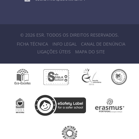
© 2026 ESR. TODOS OS DIREITOS RESERVADOS.
FICHA TÉCNICA
INFO LEGAL
CANAL DE DENÚNCIA
LIGAÇÕES ÚTEIS
MAPA DO SITE