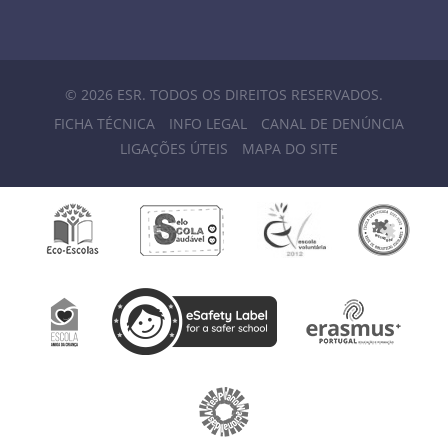
© 2026 ESR. TODOS OS DIREITOS RESERVADOS.
FICHA TÉCNICA
INFO LEGAL
CANAL DE DENÚNCIA
LIGAÇÕES ÚTEIS
MAPA DO SITE