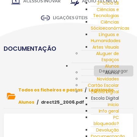
ACESSOS INOVAR
APOIO TÉCNICO
3º Ciclo EB
Ciências e
Tecnologias
LIGAÇÕES ÚTEIS
Ciências
Sócioeconómicas
Línguas e
Humanidades
Artes Visuais
DOCUMENTAÇÃO
Aluguer de
Espaços
Alunos
Descarregar
Alunos
Novidades
Cartão Escolar
Todos os ficheiros e pastas
/
Legislação
Escola Digital
Escola Digital
Alunos
/
drect25_2006.pdf
Início
Info geral
PC
bloqueado?
Devolução
Documentação