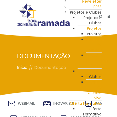
Newsletter
PPES
Projetos e Clubes
Projetos e
Clubes
Projetos
Projetos
Programa
de
Mentoria
DOCUMENTAÇÃO
Estação
Meteorológica
da ESR
Início
//
Documentação
Clubes
Clubes
Clube
de
Ciência
viva
Oferta Formativa
WEBMAIL
INOVAR SIGE
PAA
Oferta
Formativa