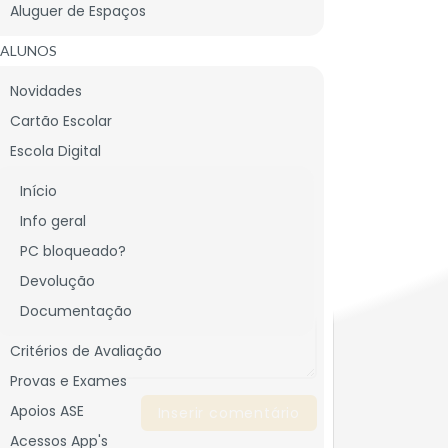
Aluguer de Espaços
oram introduzidas pelos Despachos Normativos
ALUNOS
 pelo Despacho Normativo n.º 9/2010).
Novidades
Cartão Escolar
Escola Digital
cado)
*
Início
Info geral
PC bloqueado?
Devolução
Documentação
Critérios de Avaliação
Provas e Exames
Apoios ASE
Acessos App's