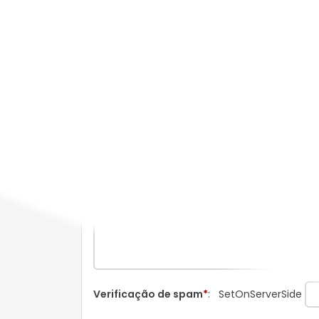
19 de Fevereiro de 2010 Altera o Despacho Norm
n.os 18/2006, de 14 de Março, e 5/2007, de 10 d
0 Comentários
O seu nome
*
O seu comentário
*
Verificação de spam
*
:
SetOnServerSide