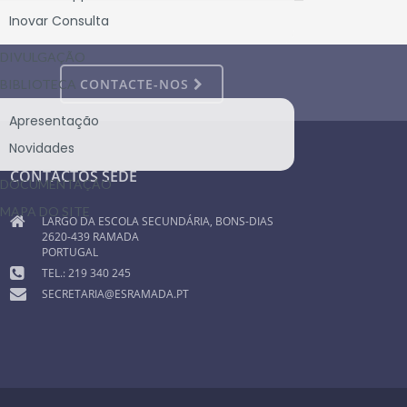
Inovar Consulta
DIVULGAÇÃO
CONTACTE-NOS
BIBLIOTECA
Apresentação
Novidades
CONTACTOS SEDE
DOCUMENTAÇÃO
MAPA DO SITE
LARGO DA ESCOLA SECUNDÁRIA, BONS-DIAS
2620-439 RAMADA
PORTUGAL
TEL.: 219 340 245
SECRETARIA@ESRAMADA.PT