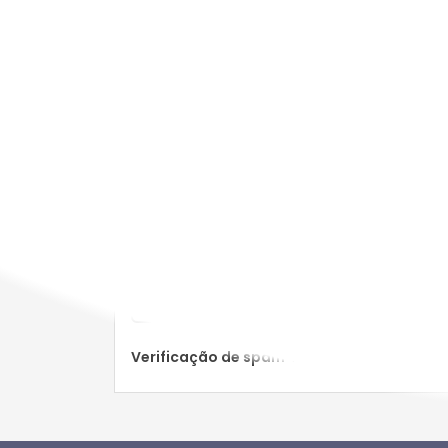
0 Comentários
O seu nome
*
O seu comentário
*
Verificação de spam
*
:
SetOnServerSide