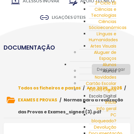
ACESSOS INOVAR
APOIO TÉCNICO
3º Ciclo EB
Ciências e
Tecnologias
LIGAÇÕES ÚTEIS
Ciências
Sócioeconómicas
Línguas e
Humanidades
Artes Visuais
DOCUMENTAÇÃO
Aluguer de
Espaços
Alunos
Descarregar
Alunos
Novidades
Cartão Escolar
Todos os ficheiros e pastas
/
Ano 2025_2026
/
Escola Digital
Escola Digital
EXAMES E PROVAS
/
Normas para a realização
Início
Info geral
das Provas e Exames_signed (3).pdf
PC
bloqueado?
Devolução
Documentação