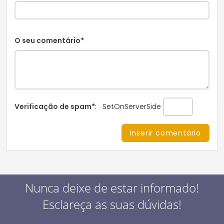
O seu comentário
*
Verificação de spam
*
:
SetOnServerSide
Nunca deixe de estar informado!
Esclareça as suas dúvidas!