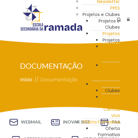
Newsletter
PPES
Projetos e Clubes
Projetos e
Clubes
Projetos
Projetos
Programa
de
Mentoria
DOCUMENTAÇÃO
Estação
Meteorológica
da ESR
Início
//
Documentação
Clubes
Clubes
Clube
de
Ciência
viva
Oferta Formativa
WEBMAIL
INOVAR SIGE
PAA
Oferta
Formativa