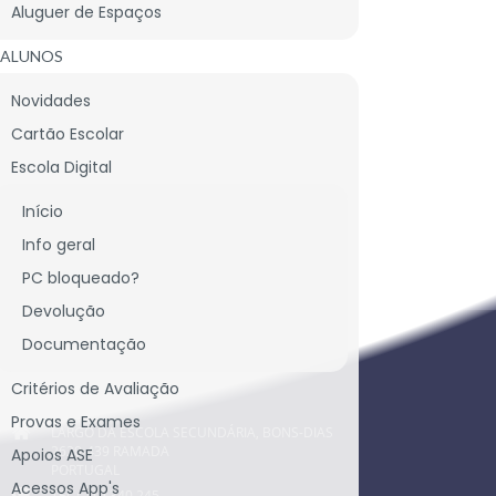
Aluguer de Espaços
ALUNOS
Novidades
Cartão Escolar
Escola Digital
Início
Info geral
CONTACTE-NOS
PC bloqueado?
Devolução
Documentação
CONTACTOS SEDE
Critérios de Avaliação
Provas e Exames
LARGO DA ESCOLA SECUNDÁRIA, BONS-DIAS
2620-439 RAMADA
Apoios ASE
PORTUGAL
Acessos App's
TEL.: 219 340 245