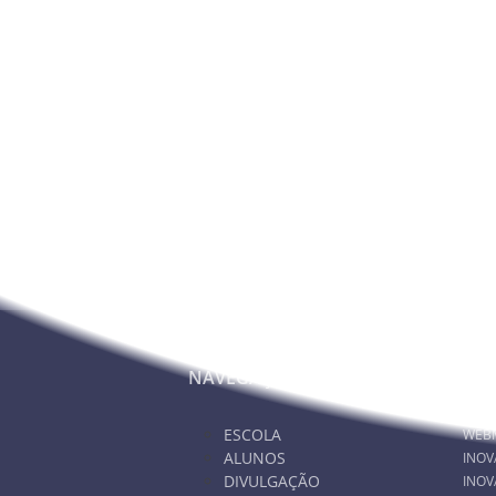
A Direção
Nunca deixe de estar info
NAVEGAÇÃO
PA
ESCOLA
WEB
ALUNOS
INOV
DIVULGAÇÃO
INOV