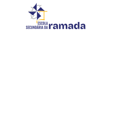
DIVULGAÇÃO
Início
//
Divulgação
INOVAR SI
WEBMAIL