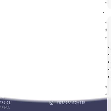
rmado! Esclareça as suas dúvidas!
RA MEMBROS
ACOMPANHE-NOS
MAIL
FACEBOOK DA ESR
AR SIGE
INSTAGRAM DA ESR
AR PAA