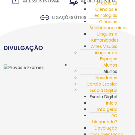
ACESSOS INOVAR
APOIO TÉCNICO
3º Ciclo EB
Ciências e
Tecnologias
LIGAÇÕES ÚTEIS
Ciências
Sócioeconómicas
Línguas e
Humanidades
Artes Visuais
DIVULGAÇÃO
Aluguer de
Espaços
Alunos
Alunos
Novidades
Cartão Escolar
Escola Digital
Escola Digital
Início
Info geral
PC
bloqueado?
Devolução
Documentação