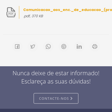
Comunicacao_aos_enc._de_educacao_(pro
.pdf, 370 KB
Nunca deixe de estar informado!
Esclareça as suas dúvidas!
CONTACTE-NOS