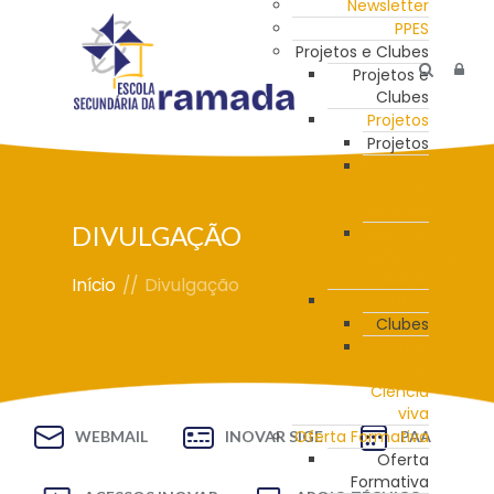
Newsletter
PPES
Projetos e Clubes
Projetos e
Clubes
Projetos
Projetos
Programa
de
Mentoria
DIVULGAÇÃO
Estação
Meteorológica
da ESR
Início
//
Divulgação
Clubes
Clubes
Clube
de
Ciência
viva
Oferta Formativa
WEBMAIL
INOVAR SIGE
PAA
Oferta
Formativa