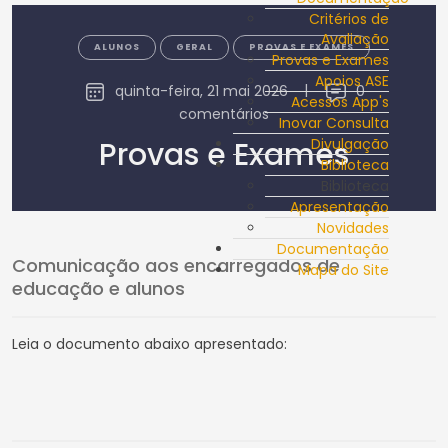
Critérios de
Avaliação
ALUNOS
GERAL
PROVAS E EXAMES
Provas e Exames
Apoios ASE
quinta-feira, 21 mai 2026
|
0
Acessos App's
comentários
Inovar Consulta
Provas e Exames
Divulgação
Biblioteca
Biblioteca
Apresentação
Novidades
Documentação
Comunicação aos encarregados de
Mapa do Site
educação e alunos
Leia o documento abaixo apresentado: