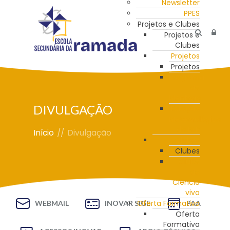
Newsletter
PPES
Projetos e Clubes
Projetos e
Clubes
Projetos
Projetos
Programa
de
Mentoria
DIVULGAÇÃO
Estação
Meteorológica
da ESR
Início
//
Divulgação
Clubes
Clubes
Clube
de
Ciência
viva
Oferta Formativa
WEBMAIL
INOVAR SIGE
PAA
Oferta
Formativa