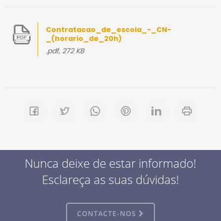
Contratacao_de_escola_-_CN-
_(horario_de_20h)
.pdf, 272 KB
Nunca deixe de estar informado!
Esclareça as suas dúvidas!
CONTACTE-NOS