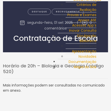
Critérios de
Avaliação
DESTAQUE
RECRUTAMENTO
Provas e Exames
Apoios ASE
segunda-feira, 01 set 2025
|
0
Acessos App's
comentários
Inovar Consulta
Contratação de Escola
Divulgação
Biblioteca
Biblioteca
Apresentação
Novidades
Documentação
Horário de 20h – Biologia e Geologia (código
Mapa do Site
520)
Mais informações podem ser consultadas no comunicado
em anexo.