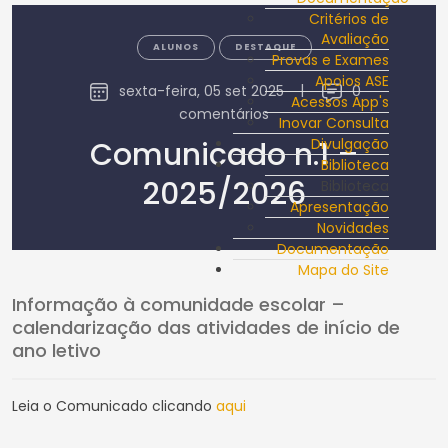
Critérios de
Avaliação
ALUNOS
DESTAQUE
Provas e Exames
Apoios ASE
sexta-feira, 05 set 2025
|
0
Acessos App's
comentários
Inovar Consulta
Comunicado n.1 –
Divulgação
Biblioteca
2025/2026
Biblioteca
Apresentação
Novidades
Documentação
Mapa do Site
Informação à comunidade escolar –
calendarização das atividades de início de
ano letivo
Leia o Comunicado clicando
aqui