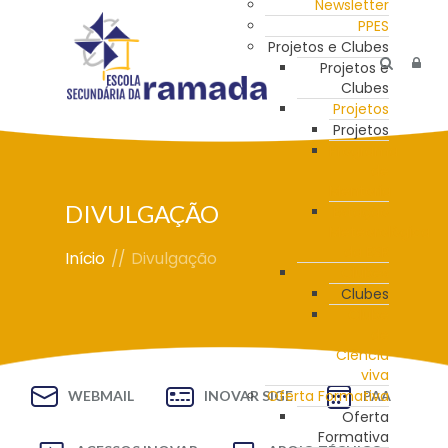
Newsletter
PPES
Projetos e Clubes
Projetos e
Clubes
Projetos
Projetos
Programa
de
Mentoria
DIVULGAÇÃO
Estação
Meteorológica
da ESR
Início
//
Divulgação
Clubes
Clubes
Clube
de
Ciência
viva
Oferta Formativa
WEBMAIL
INOVAR SIGE
PAA
Oferta
Formativa