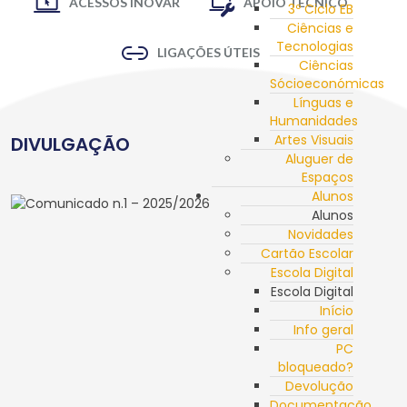
ACESSOS INOVAR
APOIO TÉCNICO
3º Ciclo EB
Ciências e
Tecnologias
LIGAÇÕES ÚTEIS
Ciências
Sócioeconómicas
Línguas e
Humanidades
Artes Visuais
DIVULGAÇÃO
Aluguer de
Espaços
Alunos
Alunos
Novidades
Cartão Escolar
Escola Digital
Escola Digital
Início
Info geral
PC
bloqueado?
Devolução
Documentação