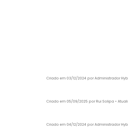
DOCUMENTAÇÃO
Filtrar por etiquetas
Todos os ficheiros e pastas
Acolhimento aos alunos migrantes
Criado em 03/12/2024
por Administrador Hyb
Ano 2025_2026
Criado em 05/09/2025
por Rui Solipa
•
Atual
Avaliação Externa
Criado em 04/12/2024
por Administrador Hyb