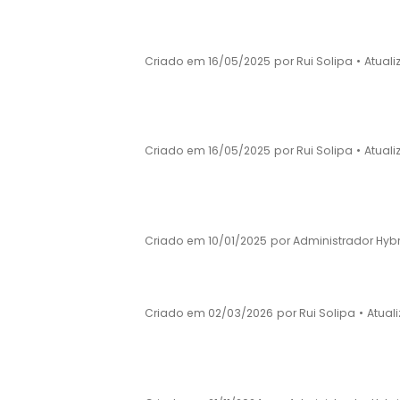
Calendário e Informações-Prova Básico-2
Criado em 16/05/2025
por Rui Solipa
•
Atual
Calendário e Informações-Prova Básico
Calendário e Informações-Prova Secundá
Criado em 16/05/2025
por Rui Solipa
•
Atual
Calendário e Informações-Prova Secun
Calendário Escolar
Criado em 10/01/2025
por Administrador Hybr
Código de Ética para o Uso de IA (Inteligênc
Criado em 02/03/2026
por Rui Solipa
•
Atual
Código de Ética para o Uso de IA (Inteligên
Critérios Contratação de Escola