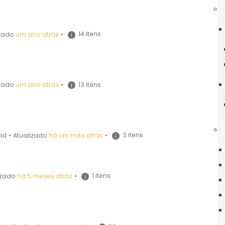
4-25
14 itens
izado
um ano atrás
•
-24-25
rio-24_25
13 itens
izado
um ano atrás
•
dário-24_25
3 itens
id
•
Atualizado
há um mês atrás
•
ia Artificial)
1 itens
izado
há 5 meses atrás
•
cia Artificial)