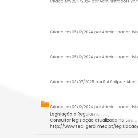
Criado em 21/11/2024
por Administrador Hybr
(Decreto–Lei nº 132/2012, de 27 de junh
Critérios de Avaliação
Criado em 05/12/2024
por Administrador Hyb
Critérios para a elaboração das turmas e 
Criado em 05/12/2024
por Administrador Hyb
Laboratórios de Educação Digital
Criado em 08/07/2025
por Rui Solipa
•
Atual
Legislação Alunos
Criado em 09/12/2024
por Administrador Hyb
Legislação e Regulamentação da Educaç
Consultar legislação atualizada no Site 
http://www.sec-geral.mec.pt/legislacao/15