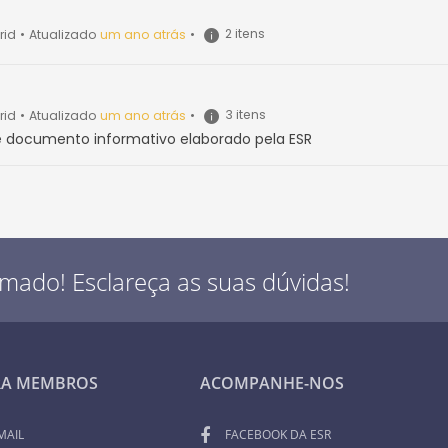
2 itens
rid
•
Atualizado
um ano atrás
•
3 itens
rid
•
Atualizado
um ano atrás
•
 e documento informativo elaborado pela ESR
rmado! Esclareça as suas dúvidas!
RA MEMBROS
ACOMPANHE-NOS
MAIL
FACEBOOK DA ESR