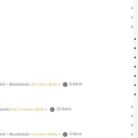
6 itens
rid
•
Atualizado
um ano atrás
•
33 itens
izado
há 2 meses atrás
•
3 itens
rid
•
Atualizado
um ano atrás
•