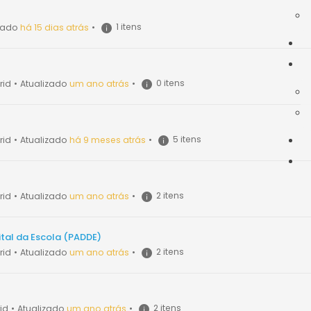
1 itens
izado
há 15 dias atrás
•
0 itens
rid
•
Atualizado
um ano atrás
•
5 itens
rid
•
Atualizado
há 9 meses atrás
•
2 itens
rid
•
Atualizado
um ano atrás
•
tal da Escola (PADDE)
2 itens
rid
•
Atualizado
um ano atrás
•
2 itens
id
•
Atualizado
um ano atrás
•