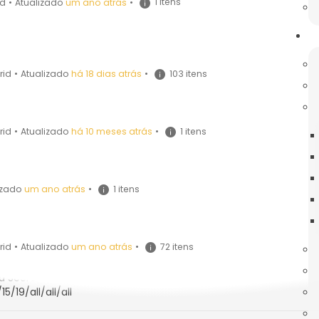
1 itens
id
•
Atualizado
um ano atrás
•
o com a redação conferida pelo Decreto-Lei n.º 83-A/2014, de 2
103 itens
rid
•
Atualizado
há 18 dias atrás
•
dos horários
1 itens
rid
•
Atualizado
há 10 meses atrás
•
1 itens
izado
um ano atrás
•
72 itens
rid
•
Atualizado
um ano atrás
•
ão e Ciência
da Secretaria-Geral do MEC
/19/all/all/all