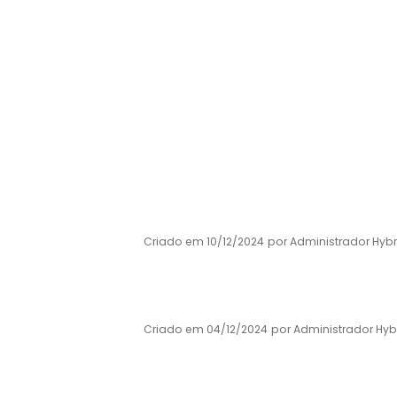
DOCUMENTAÇÃO
Filtrar por etiquetas
Todos os ficheiros e pastas
/
Plano Cu
PROJETO CULTURAL DE ESCOLA
Criado em 10/12/2024
por Administrador Hybr
2024
PLANO CULTURAL DE ESCOLA-22-23.pdf
Criado em 04/12/2024
por Administrador Hyb
Ano letivo 2022/2023