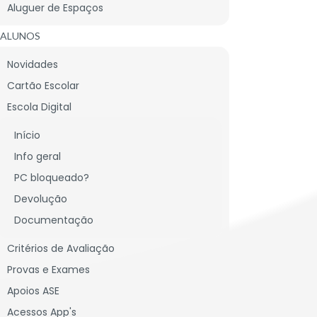
Aluguer de Espaços
L DE DENÚNCIA
LIGAÇÕES ÚTEIS
MAPA DO SITE
ALUNOS
Novidades
Cartão Escolar
Escola Digital
Início
Info geral
PC bloqueado?
Devolução
Documentação
Critérios de Avaliação
Provas e Exames
Apoios ASE
Acessos App's