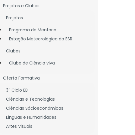
Projetos e Clubes
Projetos
CONTACTE-NOS
Programa de Mentoria
Estação Meteorológica da ESR
Clubes
CONTACTOS SEDE
Clube de Ciência viva
LARGO DA ESCOLA SECUNDÁRIA, BONS-DIAS
2620-439 RAMADA
Oferta Formativa
PORTUGAL
TEL.: 219 340 245
3º Ciclo EB
SECRETARIA@ESRAMADA.PT
Ciências e Tecnologias
Ciências Sócioeconómicas
Línguas e Humanidades
Artes Visuais