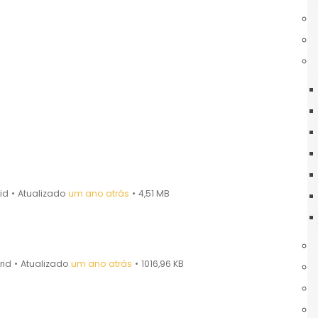
ltural de Escola
id
•
Atualizado
um ano atrás
•
4,51 MB
rid
•
Atualizado
um ano atrás
•
1016,96 KB