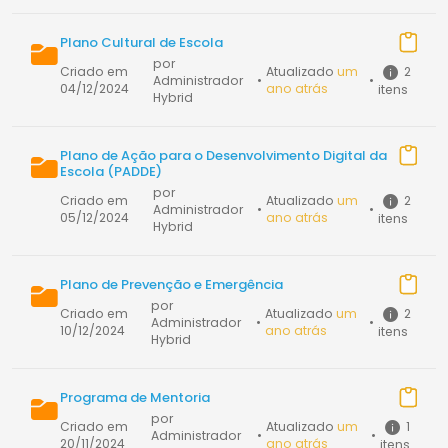
Plano Cultural de Escola
por
2
Criado em
Atualizado
um
Administrador
•
•
04/12/2024
ano atrás
itens
Hybrid
Plano de Ação para o Desenvolvimento Digital da
Escola (PADDE)
por
2
Criado em
Atualizado
um
Administrador
•
•
05/12/2024
ano atrás
itens
Hybrid
Plano de Prevenção e Emergência
por
2
Criado em
Atualizado
um
Administrador
•
•
10/12/2024
ano atrás
itens
Hybrid
Programa de Mentoria
por
1
Criado em
Atualizado
um
Administrador
•
•
20/11/2024
ano atrás
itens