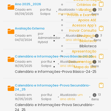
Ano 2025_2026
Critérios de
Avaliação
33
Criado em
por Rui
Atualizado
há 2
•
•
05/09/2025
Solipa
meses atrás
itens
Provas e Exames
Apoios ASE
Acessos App's
Avaliação Externa
Inovar Consulta
por
Divulgação
3
Criado em
Atualizado
um
Administrador
•
•
04/12/2024
ano atrás
itens
Biblioteca
Hybrid
Biblioteca
Apresentação
Calendário e Informações-Prova Básico-24-25
Novidades
Documentação
14
Criado em
por Rui
Atualizado
um
•
•
16/05/2025
Solipa
ano atrás
itens
Mapa do Site
Calendário e Informações-Prova Básico-24-25
Calendário e Informações-Prova Secundário-
24_25
13
Criado em
por Rui
Atualizado
um
•
•
16/05/2025
Solipa
ano atrás
itens
Calendário e Informações-Prova Secundário-
24_25