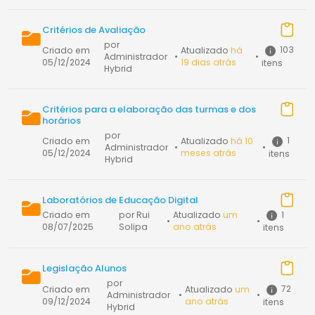
Critérios de Avaliação
por
103
Criado em
Atualizado
há
Administrador
•
•
05/12/2024
19 dias atrás
itens
Hybrid
Critérios para a elaboração das turmas e dos
horários
por
1
Criado em
Atualizado
há 10
Administrador
•
•
05/12/2024
meses atrás
itens
Hybrid
Laboratórios de Educação Digital
1
Criado em
por Rui
Atualizado
um
•
•
08/07/2025
Solipa
ano atrás
itens
Legislação Alunos
por
72
Criado em
Atualizado
um
Administrador
•
•
09/12/2024
ano atrás
itens
Hybrid