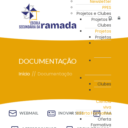
Newsletter
PPES
Projetos e Clubes
Projetos e
Clubes
Projetos
Projetos
Programa
de
Mentoria
DOCUMENTAÇÃO
Estação
Meteorológica
da ESR
Início
//
Documentação
Clubes
Clubes
Clube
de
Ciência
viva
Oferta Formativa
WEBMAIL
INOVAR SIGE
PAA
Oferta
Formativa