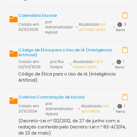
Calendário Escolar
por
3
Criado em
Atualizado
há
Administrador
•
•
10/01/2025
um mês atrás
itens
Hybrid
Código de Ética para o Uso de IA (Inteligência
Artificial)
1
Criado em
por Rui
Atualizado
há 5
•
•
02/03/2026
Solipa
meses atrás
itens
Código de Ética para o Uso de IA (Inteligência
Artificial)
Critérios Contratação de Escola
por
1
Criado em
Atualizado
um
Administrador
•
•
21/11/2024
ano atrás
itens
Hybrid
(Decreto–Lei nº 132/2012, de 27 de junho com a
redação conferida pelo Decreto-Lei n.º 83-A/2014,
de 23 de maio)