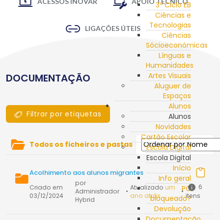
ACESSOS INOVAR
APOIO TÉCNICO
3º Ciclo EB
Ciências e
Tecnologias
LIGAÇÕES ÚTEIS
Ciências
Sócioeconómicas
Línguas e
Humanidades
Artes Visuais
DOCUMENTAÇÃO
Aluguer de
Espaços
Alunos
Filtrar por etiquetas
Alunos
Novidades
Cartão Escolar
Todos os ficheiros e pastas
Escola Digital
Escola Digital
Início
Acolhimento aos alunos migrantes
Info geral
por
6
Criado em
Atualizado
um
PC
Administrador
•
•
03/12/2024
ano atrás
itens
bloqueado?
Hybrid
Devolução
Documentação