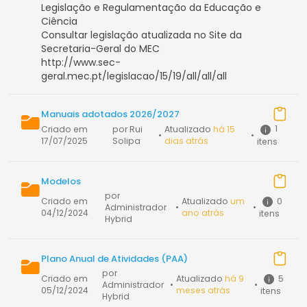
Legislação e Regulamentação da Educação e
Ciência
Consultar legislação atualizada no Site da
Secretaria-Geral do MEC
http://www.sec-
geral.mec.pt/legislacao/15/19/all/all/all
Manuais adotados 2026/2027
1
Criado em
por Rui
Atualizado
há 15
•
•
17/07/2025
Solipa
dias atrás
itens
Modelos
por
0
Criado em
Atualizado
um
Administrador
•
•
04/12/2024
ano atrás
itens
Hybrid
Plano Anual de Atividades (PAA)
por
5
Criado em
Atualizado
há 9
Administrador
•
•
05/12/2024
meses atrás
itens
Hybrid