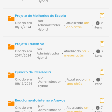
Hybrid
Projeto de Melhorias da Escola
por
2
Criado em
Atualizado
um
Administrador
•
•
10/12/2024
ano atrás
itens
Hybrid
Projeto Educativo
por
2
Criado em
Atualizado
há 5
Administrador
•
•
20/11/2024
meses atrás
itens
Hybrid
Quadro de Excelência
por
1
Criado em
Atualizado
um
Administrador
•
•
09/12/2024
ano atrás
itens
Hybrid
Regulamento interno e Anexos
por
7
Criado em
Atualizado
um
Administrador
•
•
09/12/2024
ano atrás