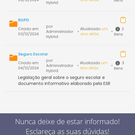
itens
Hybrid
RGPD
por
2
Criado em
Atualizado
um
Administrador
•
•
03/12/2024
ano atrás
itens
Hybrid
Seguro Escolar
por
3
Criado em
Atualizado
um
Administrador
•
•
04/12/2024
ano atrás
itens
Hybrid
Legislação geral sobre o seguro escolar e
documento informativo elaborado pela ESR
Nunca deixe de estar informado!
Esclareça as suas dúvidas!