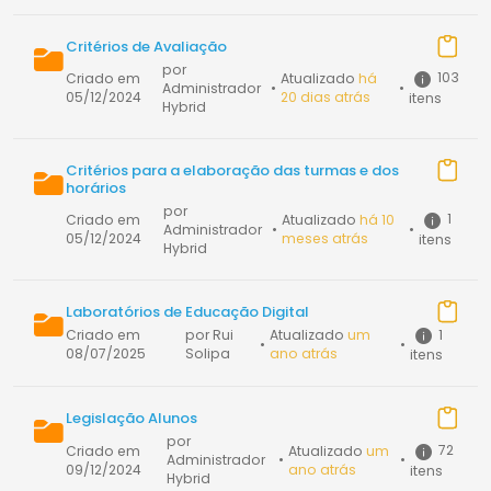
Critérios de Avaliação
por
103
Criado em
Atualizado
há
Administrador
•
•
05/12/2024
20 dias atrás
itens
Hybrid
Critérios para a elaboração das turmas e dos
horários
por
1
Criado em
Atualizado
há 10
Administrador
•
•
05/12/2024
meses atrás
itens
Hybrid
Laboratórios de Educação Digital
1
Criado em
por Rui
Atualizado
um
•
•
08/07/2025
Solipa
ano atrás
itens
Legislação Alunos
por
72
Criado em
Atualizado
um
Administrador
•
•
09/12/2024
ano atrás
itens
Hybrid