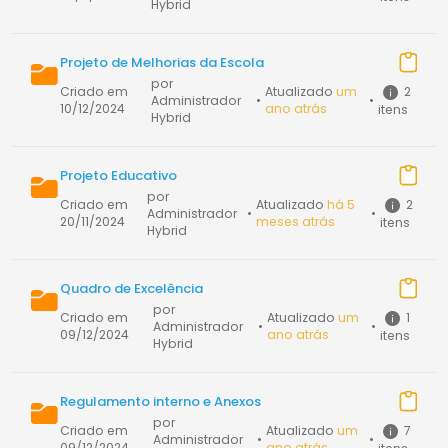
Hybrid
Projeto de Melhorias da Escola
por
2
Criado em
Atualizado
um
Administrador
•
•
10/12/2024
ano atrás
itens
Hybrid
Projeto Educativo
por
2
Criado em
Atualizado
há 5
Administrador
•
•
20/11/2024
meses atrás
itens
Hybrid
Quadro de Excelência
por
1
Criado em
Atualizado
um
Administrador
•
•
09/12/2024
ano atrás
itens
Hybrid
Regulamento interno e Anexos
por
7
Criado em
Atualizado
um
Administrador
•
•
09/12/2024
ano atrás