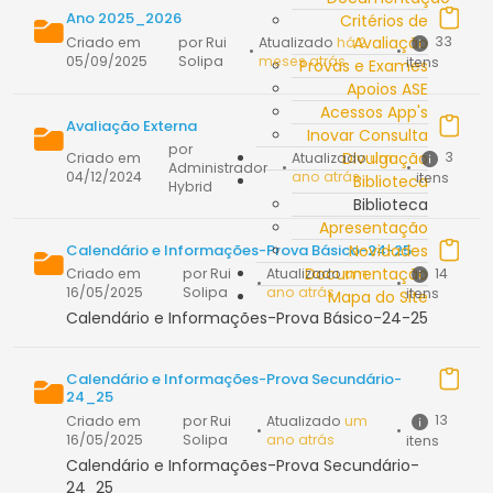
Ano 2025_2026
Critérios de
Avaliação
33
Criado em
por Rui
Atualizado
há 2
•
•
05/09/2025
Solipa
meses atrás
itens
Provas e Exames
Apoios ASE
Acessos App's
Avaliação Externa
Inovar Consulta
por
Divulgação
3
Criado em
Atualizado
um
Administrador
•
•
04/12/2024
ano atrás
itens
Biblioteca
Hybrid
Biblioteca
Apresentação
Calendário e Informações-Prova Básico-24-25
Novidades
Documentação
14
Criado em
por Rui
Atualizado
um
•
•
16/05/2025
Solipa
ano atrás
itens
Mapa do Site
Calendário e Informações-Prova Básico-24-25
Calendário e Informações-Prova Secundário-
24_25
13
Criado em
por Rui
Atualizado
um
•
•
16/05/2025
Solipa
ano atrás
itens
Calendário e Informações-Prova Secundário-
24_25