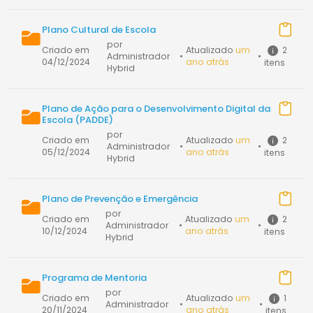
Plano Cultural de Escola
por
2
Criado em
Atualizado
um
Administrador
•
•
04/12/2024
ano atrás
itens
Hybrid
Plano de Ação para o Desenvolvimento Digital da
Escola (PADDE)
por
2
Criado em
Atualizado
um
Administrador
•
•
05/12/2024
ano atrás
itens
Hybrid
Plano de Prevenção e Emergência
por
2
Criado em
Atualizado
um
Administrador
•
•
10/12/2024
ano atrás
itens
Hybrid
Programa de Mentoria
por
1
Criado em
Atualizado
um
Administrador
•
•
20/11/2024
ano atrás
itens