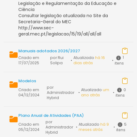
Legislação e Regulamentação da Educação e
Ciência
Consultar legislação atualizada no Site da
Secretaria-Geral do MEC
http://www.sec-
geral.mec.pt/legislacao/15/19/all/all/all
Manuais adotados 2026/2027
1
Criado em
por Rui
Atualizado
há 16
•
•
17/07/2025
Solipa
dias atrás
itens
Modelos
por
0
Criado em
Atualizado
um
Administrador
•
•
04/12/2024
ano atrás
itens
Hybrid
Plano Anual de Atividades (PAA)
por
5
Criado em
Atualizado
há 9
Administrador
•
•
05/12/2024
meses atrás
itens
Hybrid