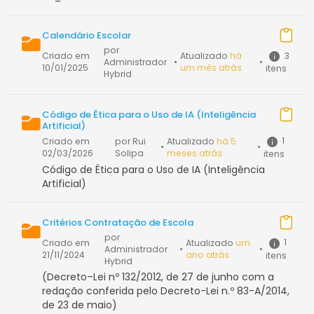
Calendário Escolar
por
3
Criado em
Atualizado
há
Administrador
•
•
10/01/2025
um mês atrás
itens
Hybrid
Código de Ética para o Uso de IA (Inteligência
Artificial)
1
Criado em
por Rui
Atualizado
há 5
•
•
02/03/2026
Solipa
meses atrás
itens
Código de Ética para o Uso de IA (Inteligência
Artificial)
Critérios Contratação de Escola
por
1
Criado em
Atualizado
um
Administrador
•
•
21/11/2024
ano atrás
itens
Hybrid
(Decreto–Lei nº 132/2012, de 27 de junho com a
redação conferida pelo Decreto-Lei n.º 83-A/2014,
de 23 de maio)