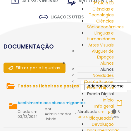
ACESSOS INOVAR
APOIO TÉCNICO
3º Ciclo EB
Ciências e
Tecnologias
LIGAÇÕES ÚTEIS
Ciências
Sócioeconómicas
Línguas e
Humanidades
Artes Visuais
DOCUMENTAÇÃO
Aluguer de
Espaços
Alunos
Filtrar por etiquetas
Alunos
Novidades
Cartão Escolar
Todos os ficheiros e pastas
Escola Digital
Escola Digital
Início
Acolhimento aos alunos migrantes
Info geral
por
6
Criado em
Atualizado
um
PC
Administrador
•
•
03/12/2024
ano atrás
itens
bloqueado?
Hybrid
Devolução
Documentação