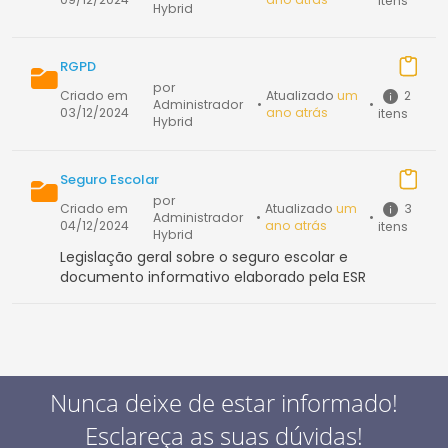
itens
Hybrid
RGPD
por
2
Criado em
Atualizado
um
Administrador
•
•
03/12/2024
ano atrás
itens
Hybrid
Seguro Escolar
por
3
Criado em
Atualizado
um
Administrador
•
•
04/12/2024
ano atrás
itens
Hybrid
Legislação geral sobre o seguro escolar e
documento informativo elaborado pela ESR
Nunca deixe de estar informado!
Esclareça as suas dúvidas!