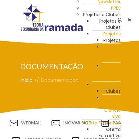
Newsletter
PPES
Projetos e Clubes
Projetos e
Clubes
Projetos
Projetos
Programa
de
Mentoria
DOCUMENTAÇÃO
Estação
Meteorológica
da ESR
Início
//
Documentação
Clubes
Clubes
Clube
de
Ciência
viva
Oferta Formativa
WEBMAIL
INOVAR SIGE
PAA
Oferta
Formativa