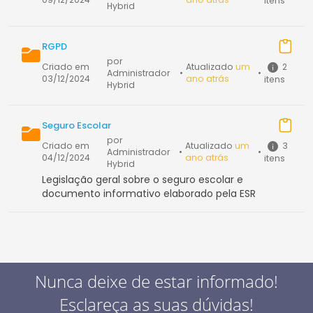
itens
Hybrid
RGPD
por
2
Criado em
Atualizado
um
Administrador
•
•
03/12/2024
ano atrás
itens
Hybrid
Seguro Escolar
por
3
Criado em
Atualizado
um
Administrador
•
•
04/12/2024
ano atrás
itens
Hybrid
Legislação geral sobre o seguro escolar e
documento informativo elaborado pela ESR
Nunca deixe de estar informado!
Esclareça as suas dúvidas!