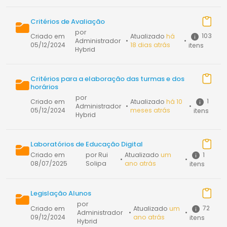
Critérios de Avaliação
por
103
Criado em
Atualizado
há
Administrador
•
•
05/12/2024
18 dias atrás
itens
Hybrid
Critérios para a elaboração das turmas e dos
horários
por
1
Criado em
Atualizado
há 10
Administrador
•
•
05/12/2024
meses atrás
itens
Hybrid
Laboratórios de Educação Digital
1
Criado em
por Rui
Atualizado
um
•
•
08/07/2025
Solipa
ano atrás
itens
Legislação Alunos
por
72
Criado em
Atualizado
um
Administrador
•
•
09/12/2024
ano atrás
itens
Hybrid