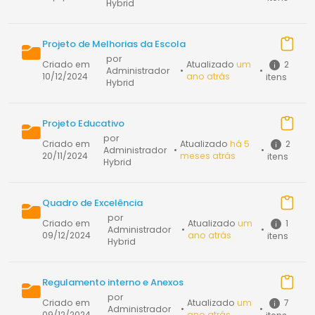
Hybrid
Projeto de Melhorias da Escola
por
2
Criado em
Atualizado
um
Administrador
•
•
10/12/2024
ano atrás
itens
Hybrid
Projeto Educativo
por
2
Criado em
Atualizado
há 5
Administrador
•
•
20/11/2024
meses atrás
itens
Hybrid
Quadro de Excelência
por
1
Criado em
Atualizado
um
Administrador
•
•
09/12/2024
ano atrás
itens
Hybrid
Regulamento interno e Anexos
por
7
Criado em
Atualizado
um
Administrador
•
•
09/12/2024
ano atrás