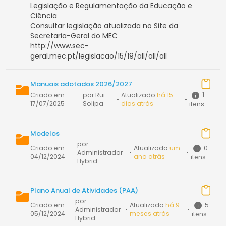
Legislação e Regulamentação da Educação e
Ciência
Consultar legislação atualizada no Site da
Secretaria-Geral do MEC
http://www.sec-
geral.mec.pt/legislacao/15/19/all/all/all
Manuais adotados 2026/2027
1
Criado em
por Rui
Atualizado
há 15
•
•
17/07/2025
Solipa
dias atrás
itens
Modelos
por
0
Criado em
Atualizado
um
Administrador
•
•
04/12/2024
ano atrás
itens
Hybrid
Plano Anual de Atividades (PAA)
por
5
Criado em
Atualizado
há 9
Administrador
•
•
05/12/2024
meses atrás
itens
Hybrid