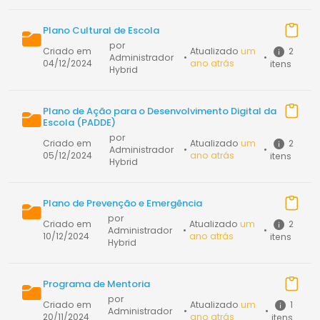
Plano Cultural de Escola
por
2
Criado em
Atualizado
um
Administrador
•
•
04/12/2024
ano atrás
itens
Hybrid
Plano de Ação para o Desenvolvimento Digital da
Escola (PADDE)
por
2
Criado em
Atualizado
um
Administrador
•
•
05/12/2024
ano atrás
itens
Hybrid
Plano de Prevenção e Emergência
por
2
Criado em
Atualizado
um
Administrador
•
•
10/12/2024
ano atrás
itens
Hybrid
Programa de Mentoria
por
1
Criado em
Atualizado
um
Administrador
•
•
20/11/2024
ano atrás
itens