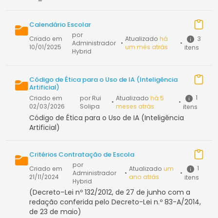
Calendário Escolar
por
3
Criado em
Atualizado
há
Administrador
•
•
10/01/2025
um mês atrás
itens
Hybrid
Código de Ética para o Uso de IA (Inteligência
Artificial)
1
Criado em
por Rui
Atualizado
há 5
•
•
02/03/2026
Solipa
meses atrás
itens
Código de Ética para o Uso de IA (Inteligência
Artificial)
Critérios Contratação de Escola
por
1
Criado em
Atualizado
um
Administrador
•
•
21/11/2024
ano atrás
itens
Hybrid
(Decreto–Lei nº 132/2012, de 27 de junho com a
redação conferida pelo Decreto-Lei n.º 83-A/2014,
de 23 de maio)