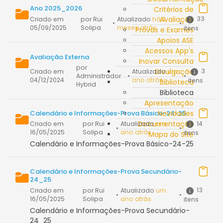
Ano 2025_2026
Critérios de
Avaliação
33
Criado em
por Rui
Atualizado
há 2
•
•
05/09/2025
Solipa
meses atrás
itens
Provas e Exames
Apoios ASE
Acessos App's
Avaliação Externa
Inovar Consulta
por
Divulgação
3
Criado em
Atualizado
um
Administrador
•
•
04/12/2024
ano atrás
itens
Biblioteca
Hybrid
Biblioteca
Apresentação
Calendário e Informações-Prova Básico-24-25
Novidades
Documentação
14
Criado em
por Rui
Atualizado
um
•
•
16/05/2025
Solipa
ano atrás
itens
Mapa do Site
Calendário e Informações-Prova Básico-24-25
Calendário e Informações-Prova Secundário-
24_25
13
Criado em
por Rui
Atualizado
um
•
•
16/05/2025
Solipa
ano atrás
itens
Calendário e Informações-Prova Secundário-
24_25