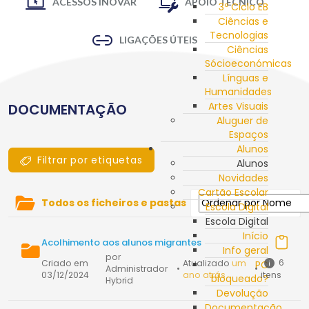
ACESSOS INOVAR
APOIO TÉCNICO
3º Ciclo EB
Ciências e
Tecnologias
LIGAÇÕES ÚTEIS
Ciências
Sócioeconómicas
Línguas e
Humanidades
Artes Visuais
DOCUMENTAÇÃO
Aluguer de
Espaços
Alunos
Filtrar por etiquetas
Alunos
Novidades
Cartão Escolar
Todos os ficheiros e pastas
Escola Digital
Escola Digital
Início
Acolhimento aos alunos migrantes
Info geral
por
6
Criado em
Atualizado
um
PC
Administrador
•
•
03/12/2024
ano atrás
itens
bloqueado?
Hybrid
Devolução
Documentação