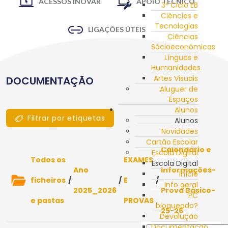
ACESSOS INOVAR
APOIO TÉCNICO
3º Ciclo EB
Ciências e
Tecnologias
LIGAÇÕES ÚTEIS
Ciências
Sócioeconómicas
Línguas e
Humanidades
Artes Visuais
DOCUMENTAÇÃO
Aluguer de
Espaços
Alunos
Filtrar por etiquetas
Alunos
Novidades
Cartão Escolar
Calendário e
Escola Digital
Todos os
EXAMES
Escola Digital
Ano
Informações-
Início
ficheiros
/
/
E
/
Info geral
2025_2026
Prova Básico-
PC
e pastas
PROVAS
bloqueado?
25-26
Devolução
Documentação