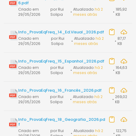
6.pdf
Criado em
por Rui
Atualizado
há 2
185,92
•
•
29/05/2026
Solipa
meses atrás
KB
Info_ProvaEqFreq_14_Ed.Visual_2026.pdf
Criado em
por Rui
Atualizado
há 2
87,17
•
•
29/05/2026
Solipa
meses atrás
KB
Info_ProvaEqFreq_15_Espanhol_2026.pdf
Criado em
por Rui
Atualizado
há 2
164,63
•
•
29/05/2026
Solipa
meses atrás
KB
Info_ProvaEqFreq_16_Francês_2026.pdf
Criado em
por Rui
Atualizado
há 2
269,02
•
•
29/05/2026
Solipa
meses atrás
KB
Info_ProvaEqFreq_18_Geografia_2026.pd
f
Criado em
por Rui
Atualizado
há 2
122,75
•
•
29/05/2026
Solipa
meses atrás
KB