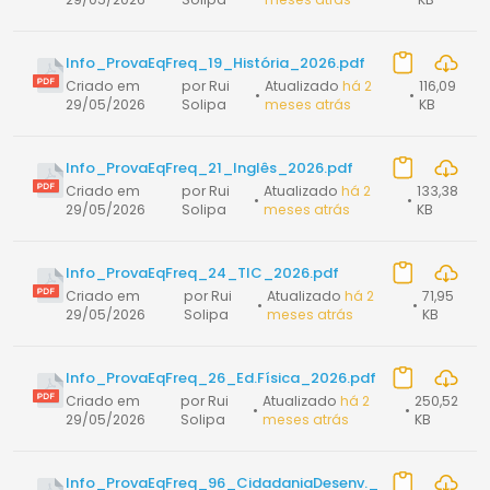
Info_ProvaEqFreq_19_História_2026.pdf
Criado em
por Rui
Atualizado
há 2
116,09
•
•
29/05/2026
Solipa
meses atrás
KB
Info_ProvaEqFreq_21_Inglês_2026.pdf
Criado em
por Rui
Atualizado
há 2
133,38
•
•
29/05/2026
Solipa
meses atrás
KB
Info_ProvaEqFreq_24_TIC_2026.pdf
Criado em
por Rui
Atualizado
há 2
71,95
•
•
29/05/2026
Solipa
meses atrás
KB
Info_ProvaEqFreq_26_Ed.Física_2026.pdf
Criado em
por Rui
Atualizado
há 2
250,52
•
•
29/05/2026
Solipa
meses atrás
KB
Info_ProvaEqFreq_96_CidadaniaDesenv._