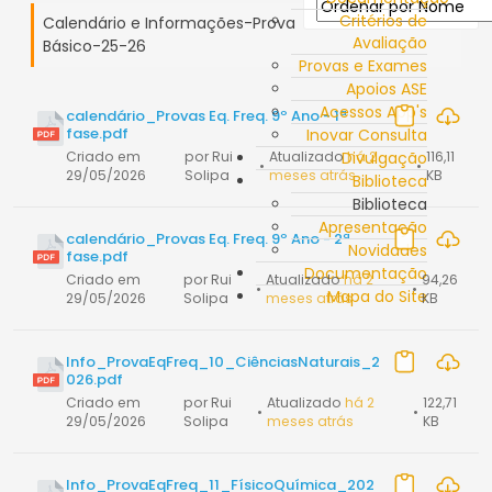
Critérios de
Calendário e Informações-Prova
Avaliação
Básico-25-26
Provas e Exames
Apoios ASE
Acessos App's
calendário_Provas Eq. Freq. 9º Ano - 1ª
fase.pdf
Inovar Consulta
Criado em
por Rui
Atualizado
Divulgação
há 2
116,11
•
•
29/05/2026
Solipa
meses atrás
KB
Biblioteca
Biblioteca
Apresentação
calendário_Provas Eq. Freq. 9º Ano - 2ª
Novidades
fase.pdf
Documentação
Criado em
por Rui
Atualizado
há 2
94,26
•
•
Mapa do Site
29/05/2026
Solipa
meses atrás
KB
Info_ProvaEqFreq_10_CiênciasNaturais_2
026.pdf
Criado em
por Rui
Atualizado
há 2
122,71
•
•
29/05/2026
Solipa
meses atrás
KB
Info_ProvaEqFreq_11_FísicoQuímica_202