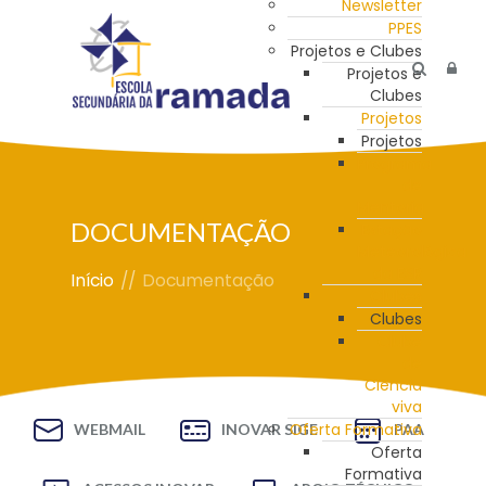
Newsletter
PPES
Projetos e Clubes
Projetos e
Clubes
Projetos
Projetos
Programa
de
Mentoria
DOCUMENTAÇÃO
Estação
Meteorológica
da ESR
Início
//
Documentação
Clubes
Clubes
Clube
de
Ciência
viva
Oferta Formativa
WEBMAIL
INOVAR SIGE
PAA
Oferta
Formativa