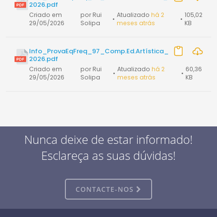
2026.pdf
Criado em
por Rui
Atualizado
há 2
105,02
•
•
29/05/2026
Solipa
meses atrás
KB
Info_ProvaEqFreq_97_Comp.Ed.Artística_
2026.pdf
Criado em
por Rui
Atualizado
há 2
60,36
•
•
29/05/2026
Solipa
meses atrás
KB
Nunca deixe de estar informado!
Esclareça as suas dúvidas!
CONTACTE-NOS