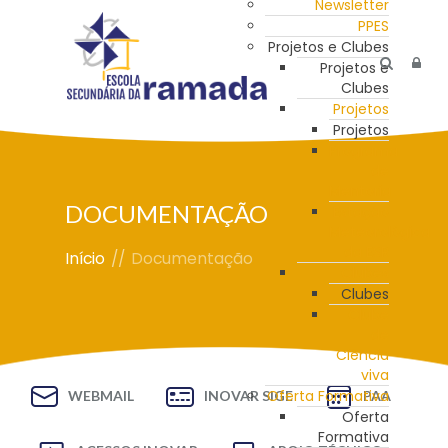
Newsletter
PPES
Projetos e Clubes
Projetos e
Clubes
Projetos
Projetos
Programa
de
Mentoria
DOCUMENTAÇÃO
Estação
Meteorológica
da ESR
Início
//
Documentação
Clubes
Clubes
Clube
de
Ciência
viva
Oferta Formativa
WEBMAIL
INOVAR SIGE
PAA
Oferta
Formativa