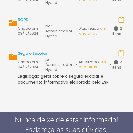
itens
Hybrid
RGPD
por
2
Criado em
Atualizado
um
Administrador
•
•
03/12/2024
ano atrás
itens
Hybrid
Seguro Escolar
por
3
Criado em
Atualizado
um
Administrador
•
•
04/12/2024
ano atrás
itens
Hybrid
Legislação geral sobre o seguro escolar e
documento informativo elaborado pela ESR
Nunca deixe de estar informado!
Esclareça as suas dúvidas!