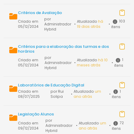
Critérios de Avaliação
por
103
Criado em
Atualizado
há
Administrador
•
•
05/12/2024
19 dias atrás
itens
Hybrid
Critérios para a elaboração das turmas e dos
horários
por
1
Criado em
Atualizado
há 10
Administrador
•
•
05/12/2024
meses atrás
itens
Hybrid
Laboratórios de Educação Digital
1
Criado em
por Rui
Atualizado
um
•
•
08/07/2025
Solipa
ano atrás
itens
Legislação Alunos
por
72
Criado em
Atualizado
um
Administrador
•
•
09/12/2024
ano atrás
itens
Hybrid