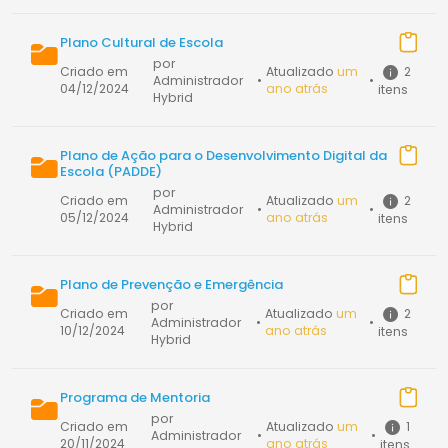
Plano Cultural de Escola
por
2
Criado em
Atualizado
um
Administrador
•
•
04/12/2024
ano atrás
itens
Hybrid
Plano de Ação para o Desenvolvimento Digital da
Escola (PADDE)
por
2
Criado em
Atualizado
um
Administrador
•
•
05/12/2024
ano atrás
itens
Hybrid
Plano de Prevenção e Emergência
por
2
Criado em
Atualizado
um
Administrador
•
•
10/12/2024
ano atrás
itens
Hybrid
Programa de Mentoria
por
1
Criado em
Atualizado
um
Administrador
•
•
20/11/2024
ano atrás
itens