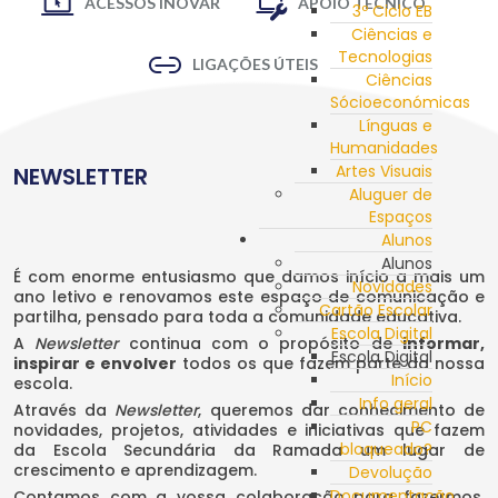
ACESSOS INOVAR
APOIO TÉCNICO
3º Ciclo EB
Ciências e
Tecnologias
LIGAÇÕES ÚTEIS
Ciências
Sócioeconómicas
Línguas e
Humanidades
Artes Visuais
NEWSLETTER
Aluguer de
Espaços
Alunos
Alunos
É com enorme entusiasmo que damos início a mais um
Novidades
ano letivo e renovamos este espaço de comunicação e
Cartão Escolar
partilha, pensado para toda a comunidade educativa.
Escola Digital
A
Newsletter
continua com o propósito de
informar,
Escola Digital
inspirar e envolver
todos os que fazem parte da nossa
Início
escola.
Info geral
Através da
Newsletter
, queremos dar conhecimento de
PC
novidades, projetos, atividades e iniciativas que fazem
bloqueado?
da Escola Secundária da Ramada um lugar de
crescimento e aprendizagem.
Devolução
Documentação
Contamos com a vossa colaboração para fazermos,