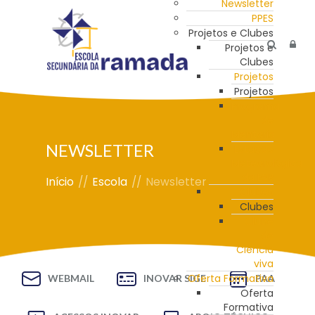
Newsletter
PPES
Projetos e Clubes
Projetos e
Clubes
Projetos
Projetos
Programa
de
Mentoria
NEWSLETTER
Estação
Meteorológica
da ESR
Início
//
Escola
//
Newsletter
Clubes
Clubes
Clube
de
Ciência
viva
Oferta Formativa
WEBMAIL
INOVAR SIGE
PAA
Oferta
Formativa