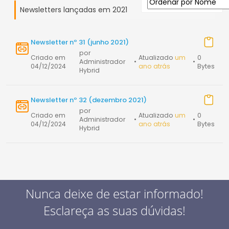
Newsletters lançadas em 2021
Newsletter nº 31 (junho 2021)
por
Criado em
Atualizado
um
0
Administrador
•
•
04/12/2024
ano atrás
Bytes
Hybrid
Newsletter nº 32 (dezembro 2021)
por
Criado em
Atualizado
um
0
Administrador
•
•
04/12/2024
ano atrás
Bytes
Hybrid
Nunca deixe de estar informado!
Esclareça as suas dúvidas!