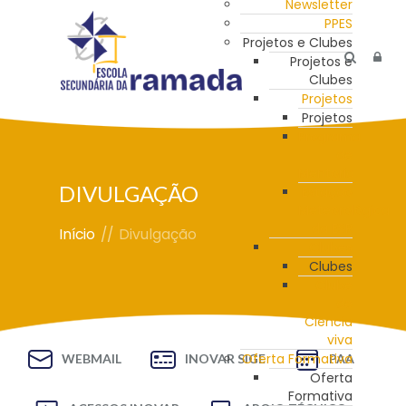
Newsletter
PPES
Projetos e Clubes
Projetos e
Clubes
Projetos
Projetos
Programa
de
Mentoria
DIVULGAÇÃO
Estação
Meteorológica
da ESR
Início
//
Divulgação
Clubes
Clubes
Clube
de
Ciência
viva
Oferta Formativa
WEBMAIL
INOVAR SIGE
PAA
Oferta
Formativa