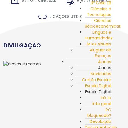
ACESSOS INOVAR
APOIO TÉCNICO
3º Ciclo EB
Ciências e
Tecnologias
LIGAÇÕES ÚTEIS
Ciências
Sócioeconómicas
Línguas e
Humanidades
Artes Visuais
DIVULGAÇÃO
Aluguer de
Espaços
Alunos
Alunos
Novidades
Cartão Escolar
Escola Digital
Escola Digital
Início
Info geral
PC
bloqueado?
Devolução
Documentação