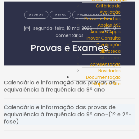
Critérios de
Avaliação
ALUNOS
GERAL
PROVAS E EXAMES
Provas e Exames
Apoios ASE
segunda-feira, 18 mai 2026
|
0
Acessos App's
comentários
Inovar Consulta
Provas e Exames
Divulgação
Biblioteca
Biblioteca
Apresentação
Novidades
Documentação
Calendário e informação das provas de
Mapa do Site
equivalência à frequência do 9º ano
Calendário e informação das provas de
equivalência à frequência do 9º ano-(1º e 2º-
fase)