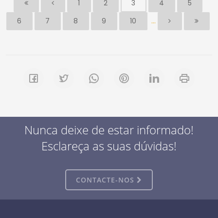
1
2
3
4
5
...
6
7
8
9
10
Nunca deixe de estar informado!
Esclareça as suas dúvidas!
CONTACTE-NOS