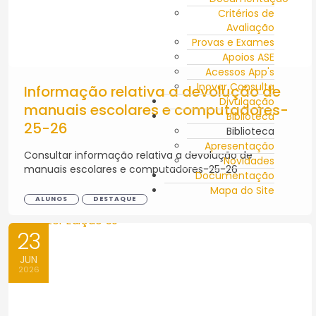
Critérios de
Avaliação
Provas e Exames
Apoios ASE
Acessos App's
Inovar Consulta
Informação relativa a devolução de
Divulgação
manuais escolares e computadores-
Biblioteca
25-26
Biblioteca
Apresentação
Consultar informação relativa a devolução de
Novidades
manuais escolares e computadores-25-26
Documentação
Mapa do Site
ALUNOS
DESTAQUE
23
JUN
2026