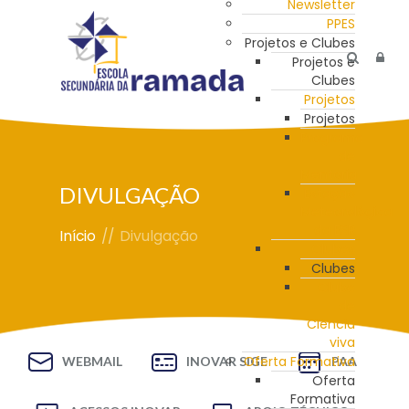
Newsletter
PPES
Projetos e Clubes
Projetos e
Clubes
Projetos
Projetos
Programa
de
Mentoria
DIVULGAÇÃO
Estação
Meteorológica
da ESR
Início
//
Divulgação
Clubes
Clubes
Clube
de
Ciência
viva
Oferta Formativa
WEBMAIL
INOVAR SIGE
PAA
Oferta
Formativa