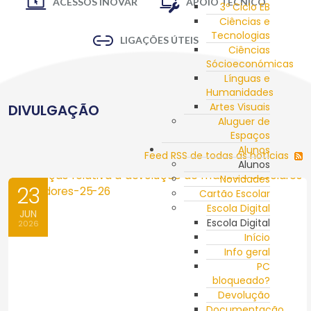
ACESSOS INOVAR
APOIO TÉCNICO
3º Ciclo EB
Ciências e
Tecnologias
LIGAÇÕES ÚTEIS
Ciências
Sócioeconómicas
Línguas e
Humanidades
Artes Visuais
DIVULGAÇÃO
Aluguer de
Espaços
Alunos
Feed RSS de todas as notícias
Alunos
Novidades
23
Cartão Escolar
Escola Digital
JUN
Escola Digital
2026
Início
Info geral
PC
bloqueado?
Devolução
Documentação