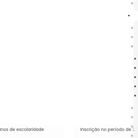
GE
PAA
ACESSOS INOVAR
APOIO TÉ
23
a
JUL
Provas e exames n
2026
 anos de escolaridade
Inscrição no período de 27