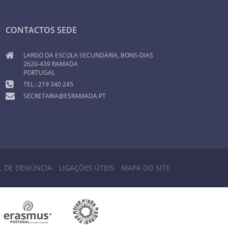
CONTACTOS SEDE
LARGO DA ESCOLA SECUNDÁRIA, BONS-DIAS
2620-439 RAMADA
PORTUGAL
TEL.: 219 340 245
SECRETARIA@ESRAMADA.PT
L DE DENÚNCIA
LIGAÇÕES ÚTEIS
MAPA DO SITE