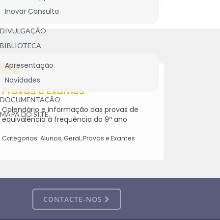
Inovar Consulta
DIVULGAÇÃO
BIBLIOTECA
Apresentação
18
18
Novidades
MAI
Provas e Exames
MAI
Prova
2026
2026
DOCUMENTAÇÃO
Calendário e informação das provas de
Calendár
MAPA DO SITE
equivalência à frequência do 9º ano
equivalê
Categorias: Alunos, Geral, Provas e Exames
Categoria
CONTACTE-NOS