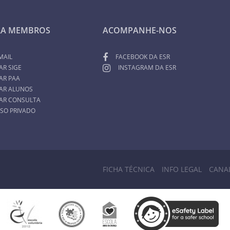
RA MEMBROS
ACOMPANHE-NOS
MAIL
FACEBOOK DA ESR
AR SIGE
INSTAGRAM DA ESR
AR PAA
AR ALUNOS
AR CONSULTA
SO PRIVADO
FICHA TÉCNICA
INFO LEGAL
CANA