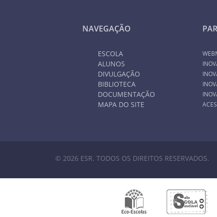
NAVEGAÇÃO
PA
ESCOLA
WEB
ALUNOS
INOV
DIVULGAÇÃO
INOV
BIBLIOTECA
INOV
DOCUMENTAÇÃO
INOV
MAPA DO SITE
ACES
© 2026 ESR. TODOS OS DIREITOS RESERVADOS.