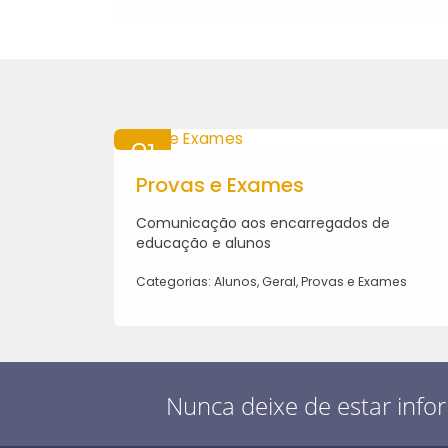
21
MAI
Provas e Exames
2026
gime
Comunicação aos encarregados de
va de
educação e alunos
Categorias: Alunos, Geral, Provas e Exames
Nunca deixe de estar info