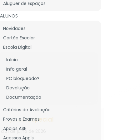
Aluguer de Espaços
ALUNOS
Novidades
Cartão Escolar
Escola Digital
CNICO
Início
LIGAÇÕES ÚTEIS
Info geral
PC bloqueado?
Devolução
Documentação
22
Critérios de Avaliação
a época especial
JUL
Novo 
Provas e Exames
2026
Prova
Apoios ASE
 a 31 de julho de 2026
Acessos App's
Prolonga