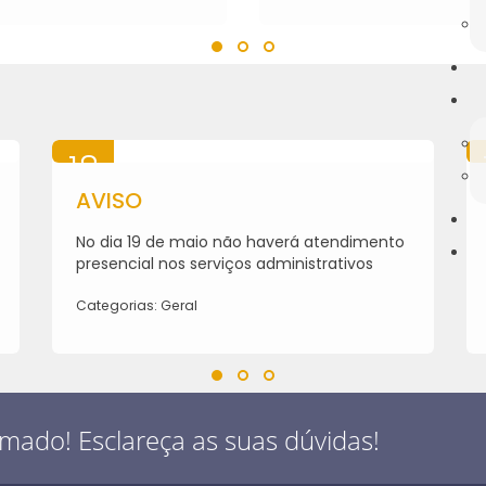
18
MAI
AVISO
2026
No dia 19 de maio não haverá atendimento
presencial nos serviços administrativos
Categorias: Geral
rmado! Esclareça as suas dúvidas!