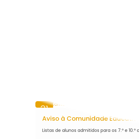
INOVAR SI
WEBMAIL
31
RIO
JUL
Aviso à Comunidade Educativ
2026
Listas de alunos admitidos para os 7.º e 10.º