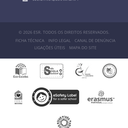
© 2026 ESR. TODOS OS DIREITOS RESERVADOS.
FICHA TÉCNICA
INFO LEGAL
CANAL DE DENÚNCIA
LIGAÇÕES ÚTEIS
MAPA DO SITE